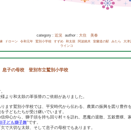
category :
近況
author :
大住 美春
練
ドローン
令和元年
鷲別小学校
すずめ
和太鼓
阿波銘木
室蘭道の駅
みたら
大津
ラインコ
 息子の母校 登別市立鷲別小学校
す。
校様より和太鼓の革張替のご依頼がありました。
あります鷲別小学校では、平安時代から伝わる、農業の振興を図り豊作
能を子どもたちが受け継いでいます。
の信仰心から、獅子頭を持ち回り村々を訪れ、悪魔の退散、五穀豊穣、
別子ども獅子舞
”です。
可欠で大切な太鼓、そして息子の母校でもあります。