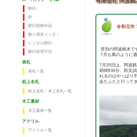
有限会社 阿波銘
餅臼
杵
餅臼規格外品
令和元年 
飾り用笑うっす！
レンタル餅臼
登別の阿波銘木です(^
餅臼管理方法
7月も風のように
表札
7月20日は、阿波
朝8時30分、防災
表札一覧
れるのはやっぱり
あたふたと行ってきま
机上名札
机上名札・卓上名札一覧
木工素材
木工素材一覧
アクリル
アクリル一覧