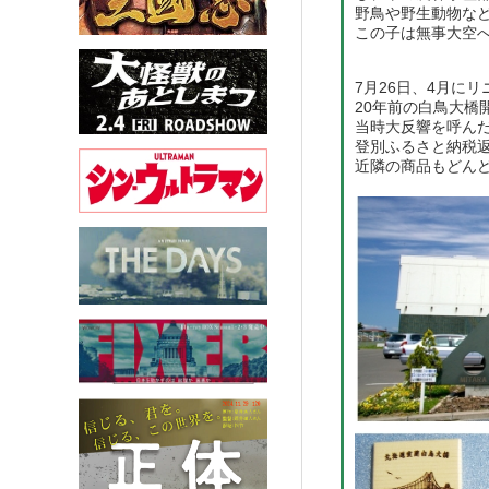
野鳥や野生動物な
この子は無事大空
7月26日、4月に
20年前の白鳥大
当時大反響を呼ん
登別ふるさと納税返
近隣の商品もどんど