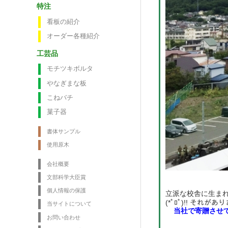
特注
看板の紹介
オーダー各種紹介
工芸品
モチツキボルタ
やなぎまな板
こねバチ
菓子器
書体サンプル
使用原木
会社概要
文部科学大臣賞
個人情報の保護
立派な校舎に生ま
(*ﾟﾛﾟ)!! それが
当サイトについて
当社で寄贈させてい
お問い合わせ