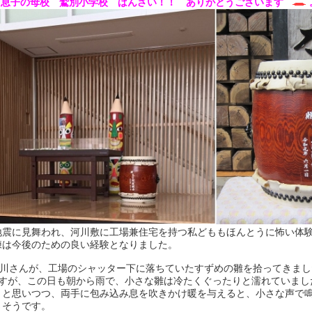
息子の母校 鷲別小学校 ばんざい！！ ありがとうございます
地震に見舞われ、河川敷に工場兼住宅を持つ私どももほんとうに怖い体
練は今後のための良い経験となりました。
小川さんが、工場のシャッター下に落ちていたすずめの雛を拾ってきまし
ですが、この日も朝から雨で、小さな雛は冷たくぐったりと濡れていまし
、と思いつつ、両手に包み込み息を吹きかけ暖を与えると、小さな声で
さそうです。