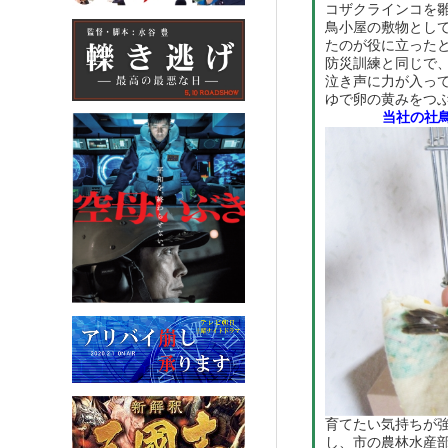
コザクラインコを
鳥小屋の敷物とし
たのが役に立った
防災訓練と同じで、
泣き声に力が入っ
ゆで卵の黄みをつ
当社の社鳥
育てたい気持ちが
し、市の農林水産