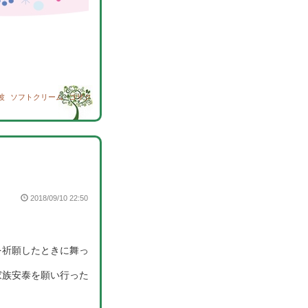
波
ソフトクリーム
コザク
2018/09/10 22:50
を祈願したときに舞っ
家族安泰を願い行った