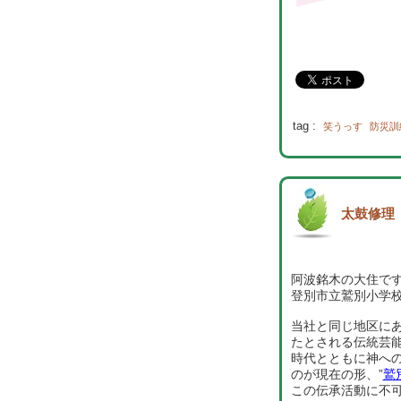
tag :
笑うっす
防災訓
太鼓修理
阿波銘木の大住で
登別市立鷲別小学
当社と同じ地区に
たとされる伝統芸
時代とともに神へ
のが現在の形、”
鷲
この伝承活動に不