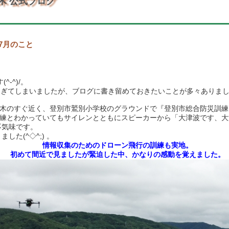
木 公式ブログ
7月のこと
-^)/。
過ぎてしまいましたが、ブログに書き留めておきたいことが多々ありま
銘木のすぐ近く、登別市鷲別小学校のグラウンドで『登別市総合
防災訓練
訓練とわかっていてもサイレンとともにスピーカーから「大津波です、
不気味です。
した(^◇^;) 。
情報収集のためのドローン飛行の訓練も実地。
初めて間近で見ましたが緊迫した中、かなりの感動を覚えました。