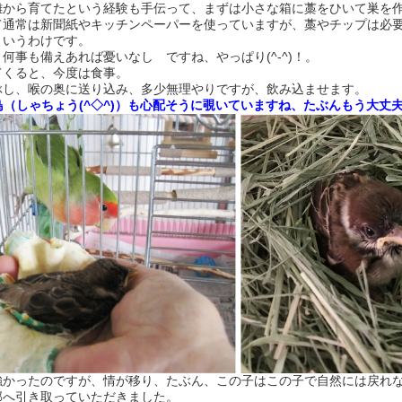
雛から育てたという経験も手伝って、まずは小さな箱に藁をひいて巣を
て通常は新聞紙やキッチンペーパーを使っていますが、藁やチップは必
というわけです。
何事も備えあれば憂いなし ですね、やっぱり(^-^)！。
てくると、今度は食事。
ぶし、喉の奥に送り込み、多少無理やりですが、飲み込ませます。
（しゃちょう(^◇^)）も心配そうに覗いていますね、たぶんもう大丈夫 ϵ( 
強かったのですが、情が移り、たぶん、この子はこの子で自然には戻れ
部へ引き取っていただきました。