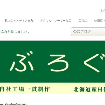
タ
机上名札メディア協力
アクリル・レーザー加工
工芸品
使用原