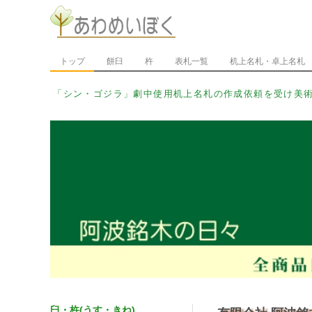
トップ
餅臼
杵
表札一覧
机上名札・卓上名札
「シン・ウルトラマン」劇中_
臼・杵(うす・きね)