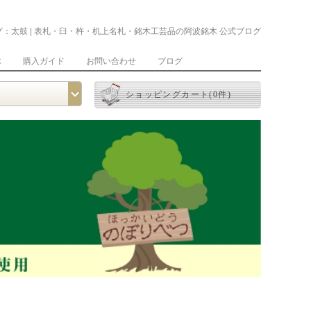
グ：太鼓 | 表札・臼・杵・机上名札・銘木工芸品の阿波銘木 公式ブログ
木
購入ガイド
お問い合わせ
ブログ
ショッピングカート(0件)