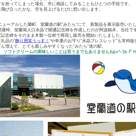
どを拾ってしまった場合、市に相談してみることもひとつの手段です。
へ飛び立ったかな、空を見上げるたびに想い出します。
リニューアルした隣町、室蘭道の駅”みたら”にて、新製品を展示販売いた
橋開通時、室蘭発人口水晶で開通記念碑を作成したのが阿波銘木、当社で
だ記念碑をそのまま木製一位材で再現し販売を開始いたしました。
礼品の”
飾り用笑うっす！
”や幸運のお守り”水晶ブレスレッド”も常時
ん増えて、とても親しみやすくなった”みたら”道の駅。
ソフトクリームの美味しいことは言うまでもありませんね(o^-')b ｸﾞｯ