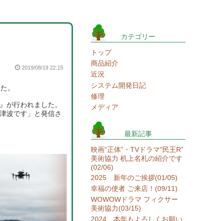
カテゴリー
トップ
商品紹介
2019/08/19 22:15
近況
システム開発日記
した。
修理
』が行われました。
メディア
大津波です」と発信さ
最新記事
映画”正体”・TVドラマ”民王R”
美術協力 机上名札の紹介です
(02/06)
2025 新年のご挨拶(01/05)
幸福の使者 ご来店！(09/11)
WOWOWドラマ フィクサー
美術協力(03/15)
2024 本年もよろしくお願い