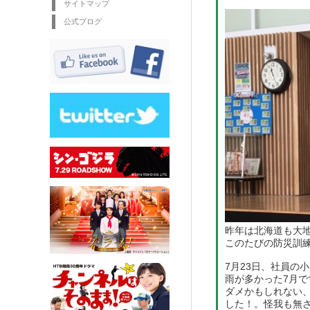
サイトマップ
公式ブログ
昨年は北海道も大
このたびの防災訓
7月23日、社員の
雨が多かった7月
ダメかもしれない
した！。怪我も無