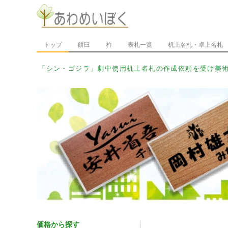
トップ
餅臼
杵
表札一覧
机上名札・卓上名札
「シン・ウルトラマン」_
価格から探す