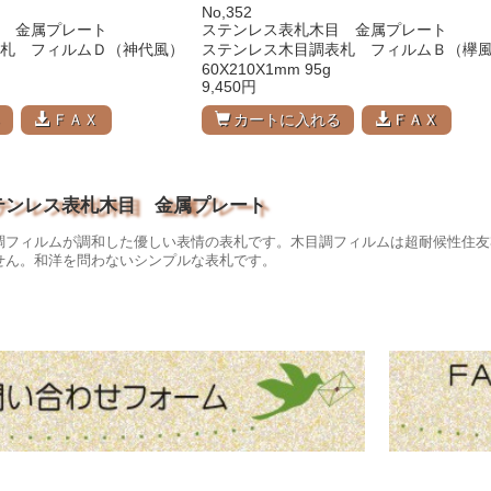
No,352
 金属プレート
ステンレス表札木目 金属プレート
札 フィルムＤ（神代風）
ステンレス木目調表札 フィルムＢ（欅
60X210X1mm 95g
9,450円
る
ＦＡＸ
カートに入れる
ＦＡＸ
ステンレス表札木目 金属プレート
調フィルムが調和した優しい表情の表札です。木目調フィルムは超耐候性住友
せん。和洋を問わないシンプルな表札です。