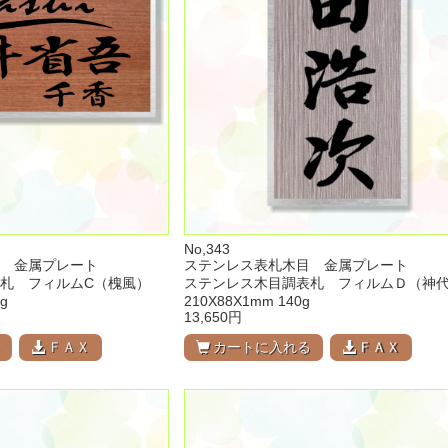
No,343
 金属プレート
ステンレス表札木目 金属プレート
札 フィルムC（槐風）
ステンレス木目調表札 フィルムＤ（神
g
210X88X1mm 140g
13,650円
る
ＦＡＸ
カートに入れる
ＦＡＸ