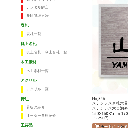
レンタル餅臼
餅臼管理方法
表札
表札一覧
机上名札
机上名札・卓上名札一覧
木工素材
木工素材一覧
アクリル
アクリル一覧
No,345
特注
ステンレス表札木目
看板の紹介
ステンレス木目調表
150X150X1mm 170
オーダー各種紹介
15,250円
工芸品
カートに入れ