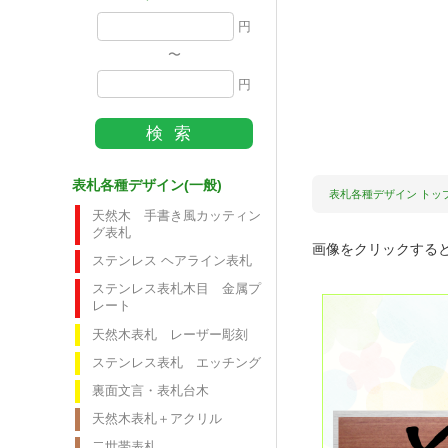
円
〜
円
表札各種デザイン(一般)
表札各種デザイン トッ
天然木 手書き風カッティン
グ表札
画像をクリックする
ステンレス ヘアライン表札
ステンレス表札木目 金属プ
レート
天然木表札 レーザー彫刻
ステンレス表札 エッチング
裏面文言・表札台木
天然木表札＋アクリル
二世帯表札