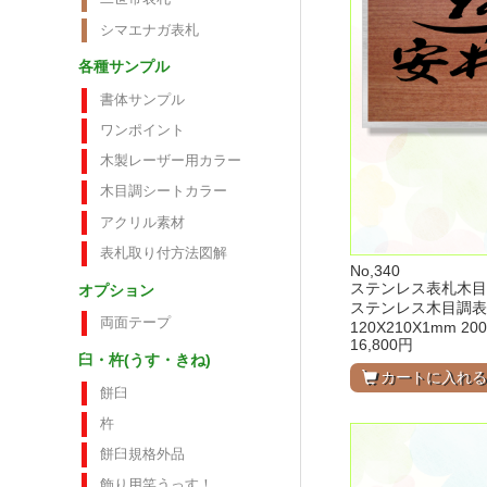
シマエナガ表札
各種サンプル
書体サンプル
ワンポイント
木製レーザー用カラー
木目調シートカラー
アクリル素材
表札取り付方法図解
No,340
ステンレス表札木目
オプション
ステンレス木目調表
両面テープ
120X210X1mm 200
16,800円
臼・杵(うす・きね)
カートに入れ
餅臼
杵
餅臼規格外品
飾り用笑うっす！