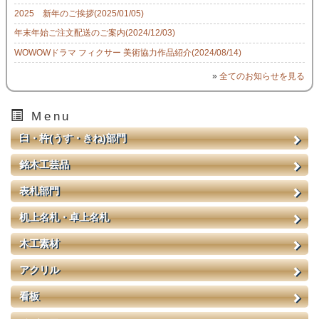
2025 新年のご挨拶(2025/01/05)
年末年始ご注文配送のご案内(2024/12/03)
WOWOWドラマ フィクサー 美術協力作品紹介(2024/08/14)
»
全てのお知らせを見る
Menu
臼・杵(うす・きね)部門
銘木工芸品
表札部門
机上名札・卓上名札
木工素材
アクリル
看板