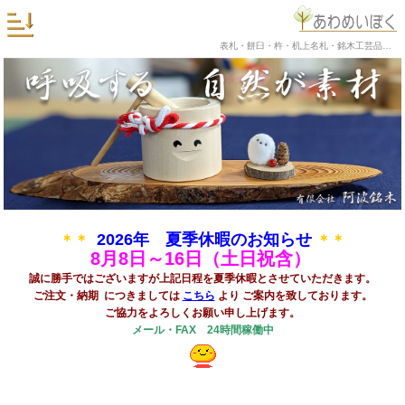
表札・餅臼・杵・机上名札・銘木工芸品の阿波銘木
2026年 夏季休暇のお知らせ
＊＊
＊＊
8
月8日～16日（土日祝含）
誠に勝手ではございますが上記日程を夏季休暇とさせていただきます。
ご注文・納期 につきましては
こちら
より ご案内を致しております。
ご協力をよろしくお願い申し上げます。
メール・FAX 24時間稼働中