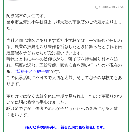
2018/09/10 22:50
阿波銘木の大住です。
登別市立鷲別小学校様より和太鼓の革張替のご依頼がありまし
た。
当社と同じ地区にあります鷲別小学校では、平安時代から伝わ
る、農業の振興を図り豊作を祈願したときに舞ったとされる伝
統芸能を子どもたちが受け継いでいます。
時代とともに神への信仰心から、獅子頭を持ち回り村々を訪
れ、悪魔の退散、五穀豊穣、家族安泰を願い行ったのが現在の
形、”
鷲別子ども獅子舞
”です。
この伝承活動に不可欠で大切な太鼓、そして息子の母校でもあ
ります。
革だけではなく太鼓全体に年期が見られましたので革張りのつ
いでに胴の修復も手掛けました。
駆け足ですが、修復の流れが子どもたちへの参考になると嬉し
く思います。
痛んだ革や鋲を外し、褪せた胴に色を着色します。