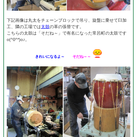
下記画像は丸太をチェーンブロックで吊り、旋盤に乗せて臼加
工、隣の工場では
太鼓
の革の張替です。
こちらの太鼓は「そだね～」で有名になった常呂町の太鼓です
o(^0^*)o♪。
きれいになるよ～
そだね～～