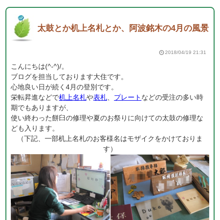
太鼓とか机上名札とか、阿波銘木の4月の風景
2018/04/19 21:31
こんにちは(^-^)/。
ブログを担当しております大住です。
心地良い日が続く4月の登別です。
栄転昇進などで
机上名札
や
表札
、
プレート
などの受注の多い時
期でもありますが、
使い終わった餅臼の修理や夏のお祭りに向けての太鼓の修理な
ども入ります。
（下記、一部机上名札のお客様名はモザイクをかけておりま
す）