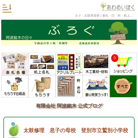
タグ：太鼓革張替 | 表札・臼・杵・机上名札・銘木工芸品の阿波銘木 公式ブログ
0
有限会社 阿波銘木 公式ブログ
太鼓修理 息子の母校 登別市立鷲別小学校