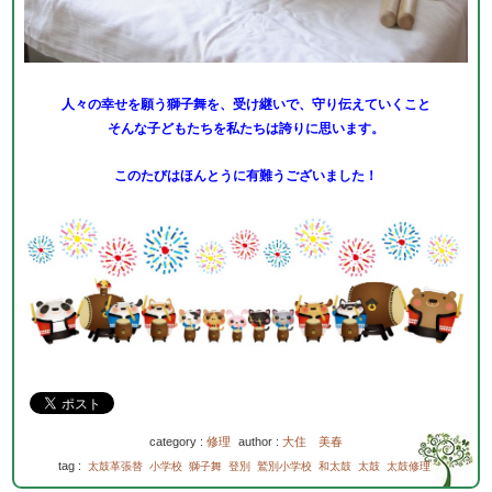
人々の幸せを願う獅子舞を、受け継いで、守り伝えていくこと
そんな子どもたちを私たちは誇りに思います。
このたびはほんとうに有難うございました！
category :
修理
author :
大住 美春
tag :
太鼓革張替
小学校
獅子舞
登別
鷲別小学校
和太鼓
太鼓
太鼓修理