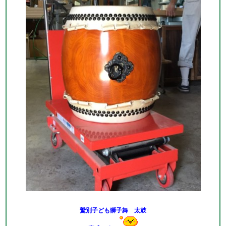
鷲別子ども獅子舞 太鼓