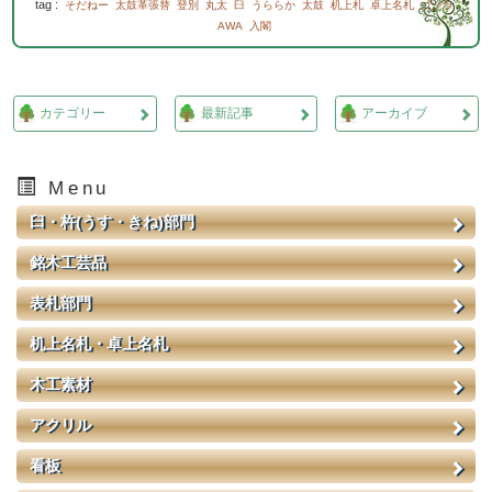
tag :
そだねー
太鼓革張替
登別
丸太
臼
うららか
太鼓
机上札
卓上名札
ゴジラ
AWA
入閣
カテゴリー
最新記事
アーカイブ
Menu
臼・杵(うす・きね)部門
銘木工芸品
表札部門
机上名札・卓上名札
木工素材
アクリル
看板