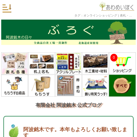
タグ：オンラインショッピング | 表札・臼・杵・机上名札・銘木工芸品の阿波銘木 公式ブログ
0
有限会社 阿波銘木 公式ブログ
阿波銘木です。本年もよろしくお願い致しま
す