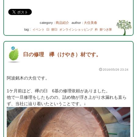
category :
商品紹介
author :
大住美春
tag :
イベント
臼
餅臼
オンラインショッピング
杵
餅つき隊
臼の修理 欅（けやき）材です。
2016/05/26 23:24
阿波銘木の大住です。
1ケ月前ほど、欅の臼 6基の修理依頼がありました。
他で一旦修理をしたものの、詰め物が浮き上がり水漏れも直ら
ず、当社に辿り着いたということです。↓