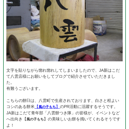
文字を貼りながら惚れ惚れしてしまいましたので、JA新はこだ
て八雲店様にお願いをしてブログで紹介させていただきまし
た。
有難うございます。
こちらの餅臼は、八雲町で生産されております、白さと程よい
コシのある餅米
【
】
のPR活動に活躍するそうです。
風の子もち
JA新はこだて青年部「八雲餅つき隊」の皆様が、イベントなど
へ出向き【
】の美味しいお餅を搗いてくれるそうです
風の子もち
よ！