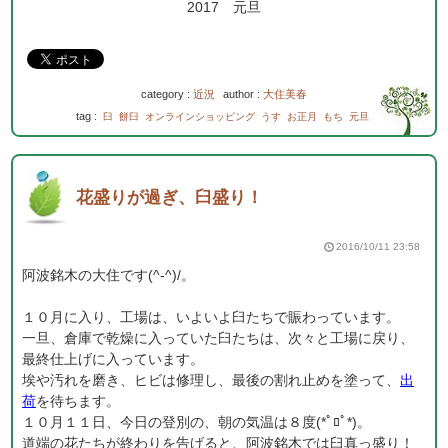
2017 元旦
category :
近況
author :
大住美春
tag :
臼
餅臼
オンラインショッピング
うす
お正月
もち
元旦
花盛りが過ぎ、臼盛り！
2016/10/11 23:58
阿波銘木の大住です(^-^)/。
１０月に入り、工場は、いよいよ臼たちで賑わっています。
一旦、倉庫で乾燥に入っていた臼たちは、次々と工場に戻り、
最終仕上げに入っています。
埃や汚れを磨き、ヒビは修理し、最後の割れ止めを塗って、
出
荷
を待ちます。
１０月１１日、今日の登別の、朝の気温は８度(*ﾟﾛﾟ*)。
道端の花たちが終わりを告げると、阿波銘木では臼真っ盛り！