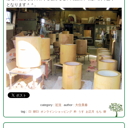
となります＾＾。
category :
近況
author :
大住美春
tag :
臼
餅臼
オンラインショッピング
杵
うす
お正月
もち
餅