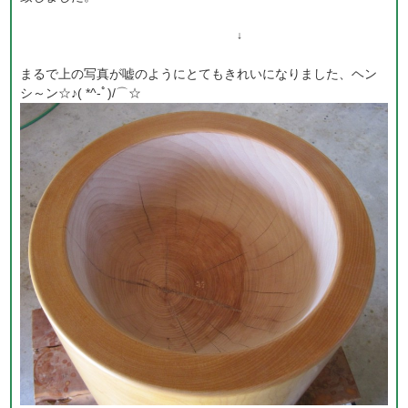
↓
まるで上の写真が嘘のようにとてもきれいになりました、ヘン
シ～ン☆♪( *^-ﾟ)/⌒☆