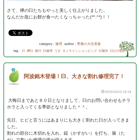
さて、欅の臼たちもやっと美しく仕上がりました。
なんだか急にお餅が食べたくなっちゃった(*^.^*)！！
category :
修理
author :
専務の大住美春
tag :
臼
欅臼
餅臼
臼修理
うす
オンラインショッピング
臼製作
臼ひび割れ
阿波銘木登場！臼、大きな割れ修理完了！
2015/10/13 16:19
大晦日まであと８０日となりまして、臼のお問い合わせもチラ
ホラと入ってくる季節となりました＾＾。
先日、ヒビと言うにはあまりにも大きく割れた臼が入ってきま
した。
割れの部分に木切れを入れ、鎹（かすがい）を打ち、箍（た
が）で巻いた修理の後が伺えます。