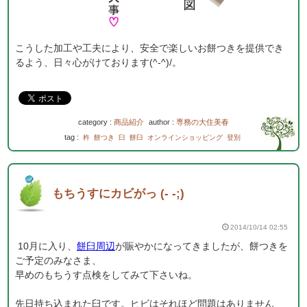
こうした加工や工夫により、安全で楽しいお餅つきを提供でき
るよう、日々心がけております(^-^)/。
category :
商品紹介
author :
専務の大住美春
tag :
杵
餅つき
臼
餅臼
オンラインショッピング
登別
もちうすにカビがっ (- -;)
2014/10/14 02:55
10月に入り、
餅臼周辺
が賑やかになってきましたが、餅つきを
ご予定のみなさま、
早めのもちうす点検をしてみて下さいね。
先日持ち込まれた臼です。ヒビはそれほど問題はありません