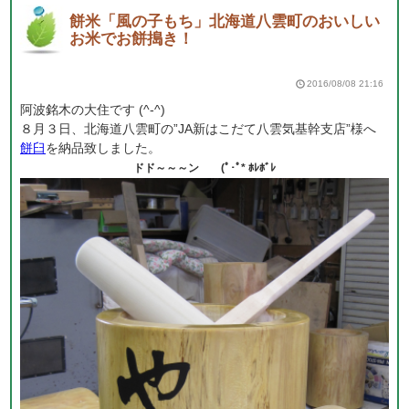
餅米「風の子もち」北海道八雲町のおいしい
お米でお餅搗き！
2016/08/08 21:16
阿波銘木の大住です (^-^)
８月３日、北海道八雲町の”JA新はこだて八雲気基幹支店”様へ
餅臼
を納品致しました。
ドド～～～ン (ﾟ･ﾟ* ﾎﾚﾎﾞﾚ