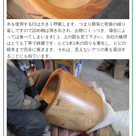
水を使用する臼は大きく呼吸します。つまり膨張と乾燥の繰り
返しですので詰め物は弾き出され、お餅にくっつき、場合によ
っては食べてしまいます(¨;)。上の図を見て下さい。当社の修理
はとても丁寧で綺麗です。ヒビ1本1本の回りを養生し、ビビの
根本まで完全に塞ぎます。それは、見えないアリの巣を退治す
ることにも似ています。