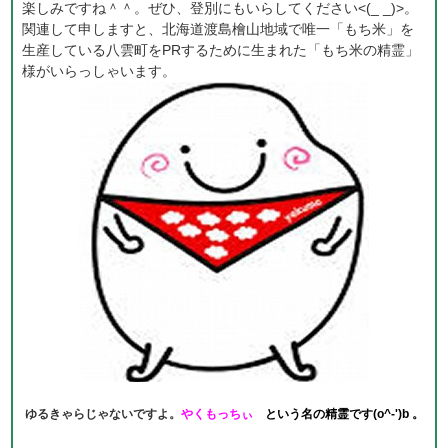
楽しみですね＾＾。ぜひ、登別にもいらしてください<(_ _)>。
関連して申しますと、北海道渡島檜山地域で唯一「もち米」を
生産している八雲町をPRするために生まれた「もち米の精霊」
様がいらっしゃいます。
ゆるきゃらじゃないですよ。
やくもっちぃ
という名の
精霊です(o^-')b 。