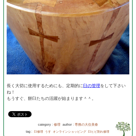
長く大切に使用するためにも、定期的に
臼の管理
をして下さい
ね！
もうすぐ、餅臼たちの活躍が始まります＾＾。
category :
修理
author :
専務の大住美春
tag :
臼修理
うす
オンラインショッピング
臼ヒビ割れ修理