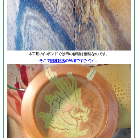
木工用の白ボンドでは臼の修理は無理なのです。
そこで
阿波銘木
の登場です(^-^)ﾉﾞ。