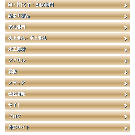
臼・杵(うす・きね)部門
銘木工芸品
表札部門
机上名札・卓上名札
木工素材
アクリル
看板
メディア
会社情報
サイト
ブログ
外部サイト