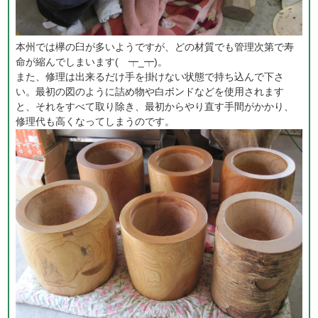
本州では欅の臼が多いようですが、どの材質でも管理次第で寿
命が縮んでしまいます( ┯_┯)。
また、修理は出来るだけ手を掛けない状態で持ち込んで下さ
い。最初の図のように詰め物や白ボンドなどを使用されます
と、それをすべて取り除き、最初からやり直す手間がかかり、
修理代も高くなってしまうのです。