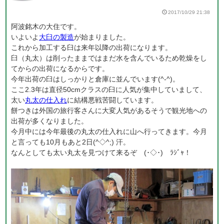
2017/10/29 21:38
阿波銘木の大住です。
いよいよ
大臼の製造
が始まりました。
これから加工する臼は来年以降の出荷になります。
臼（丸太）は削ったままではまだ水を含んでいるため乾燥をし
てからの出荷になるからです。
今年出荷の臼はしっかりと倉庫に並んでいます(^-^)。
ここ2.3年は直径50cmクラスの臼に人気が集中していまして、
太い
丸太の仕入れ
に結構悪戦苦闘しています。
餅つきは外国の旅行客さんに大変人気があるそうで観光地への
出荷が多くなりました。
今月中には今年最後の丸太の仕入れに山へ行ってきます。今月
と言っても10月もあと2日(^◇^;) 汗。
なんとしても太い丸太を見つけて来るぞ (･◇･)ゞﾗｼﾞｬ！