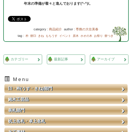
年末の準備が着々と進んでおります(^-^)/。
category :
商品紹介
author :
専務の大住美春
tag :
杵
餅臼
きね
もちうす
イベント
原木
ホオの木
お祭り
餅つき
カテゴリー
最新記事
アーカイブ
Menu
臼・杵(うす・きね)部門
銘木工芸品
表札部門
机上名札・卓上名札