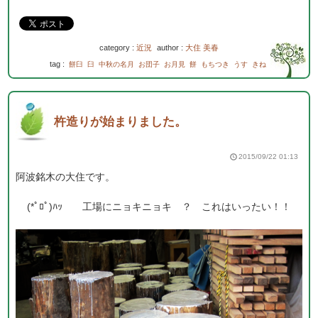
category :
近況
author :
大住 美春
tag :
餅臼
臼
中秋の名月
お団子
お月見
餅
もちつき
うす
きね
杵造りが始まりました。
2015/09/22 01:13
阿波銘木の大住です。
(*ﾟﾛﾟ)ﾊｯ 工場にニョキニョキ ？ これはいったい！！