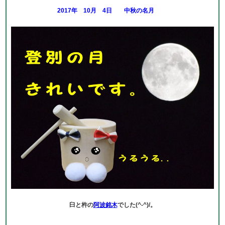
2017年 10月 4日 中秋の名月
臼と杵の
阿波銘木
でした(^-^)/。