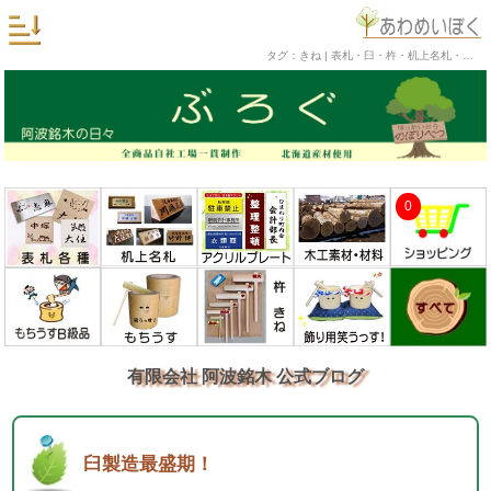
タグ：きね | 表札・臼・杵・机上名札・銘木工芸品の阿波銘木 公式ブログ
0
有限会社 阿波銘木 公式ブログ
臼製造最盛期！