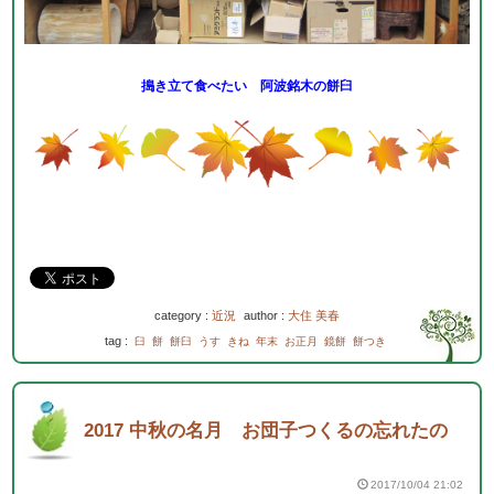
搗き立て食べたい 阿波銘木の餅臼
category :
近況
author :
大住 美春
tag :
臼
餅
餅臼
うす
きね
年末
お正月
鏡餅
餅つき
2017 中秋の名月 お団子つくるの忘れたの
2017/10/04 21:02