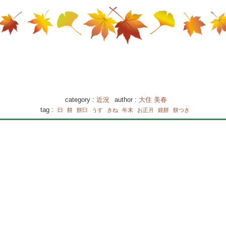
category :
近況
author :
大住 美春
tag :
臼
餅
餅臼
うす
きね
年末
お正月
鏡餅
餅つき