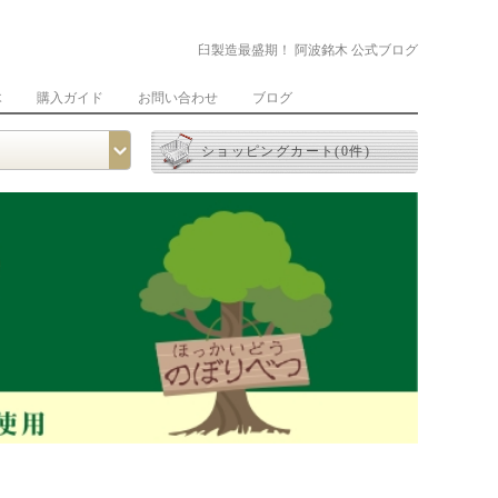
臼製造最盛期！ 阿波銘木 公式ブログ
木
購入ガイド
お問い合わせ
ブログ
ショッピングカート(0件)