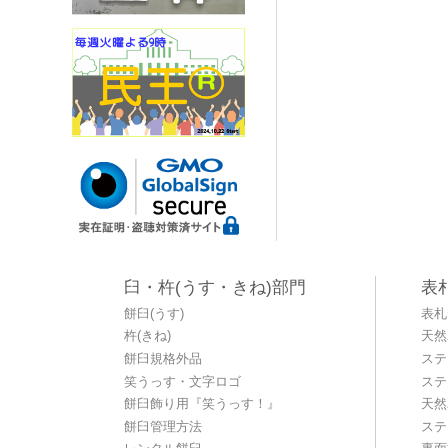
臼・杵(うす・きね)部門
表
餅臼(うす)
表札
杵(きね)
天然
餅臼規格外品
ステ
笑うっす・文字ロゴ
ステ
餅臼飾り用『笑うっす！』
天然
餅臼管理方法
ステ