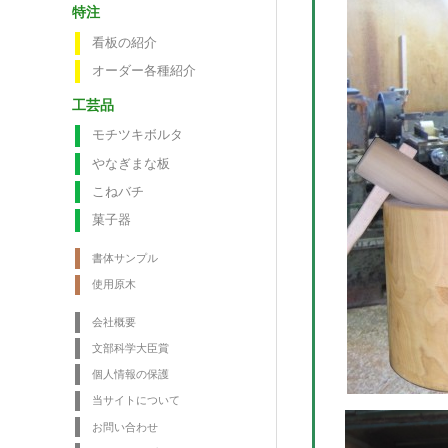
特注
看板の紹介
オーダー各種紹介
工芸品
モチツキボルタ
やなぎまな板
こねバチ
菓子器
書体サンプル
使用原木
会社概要
文部科学大臣賞
個人情報の保護
当サイトについて
お問い合わせ