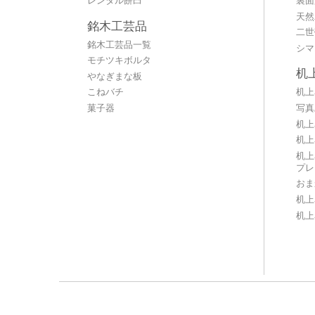
レンタル餅臼
裏面
天然
銘木工芸品
二世
銘木工芸品一覧
シマ
モチツキボルタ
机
やなぎまな板
こねバチ
机上
菓子器
写真
机上
机上
机上
プレ
おま
机上
机上