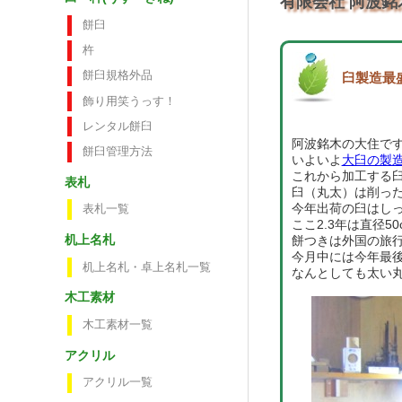
有限会社 阿波銘
餅臼
杵
餅臼規格外品
臼製造最
飾り用笑うっす！
レンタル餅臼
阿波銘木の大住で
餅臼管理方法
いよいよ
大臼の製
これから加工する
表札
臼（丸太）は削っ
今年出荷の臼はしっ
表札一覧
ここ2.3年は直径
机上名札
餅つきは外国の旅
今月中には今年最後
机上名札・卓上名札一覧
なんとしても太い丸太
木工素材
木工素材一覧
アクリル
アクリル一覧