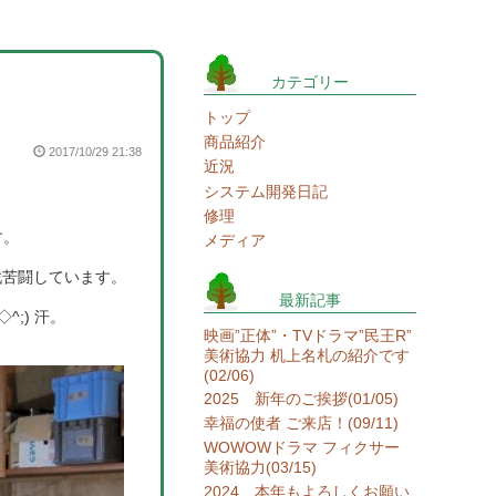
カテゴリー
トップ
商品紹介
2017/10/29 21:38
近況
システム開発日記
修理
す。
メディア
戦苦闘しています。
最新記事
;) 汗。
映画”正体”・TVドラマ”民王R”
美術協力 机上名札の紹介です
(02/06)
2025 新年のご挨拶(01/05)
幸福の使者 ご来店！(09/11)
WOWOWドラマ フィクサー
美術協力(03/15)
2024 本年もよろしくお願い