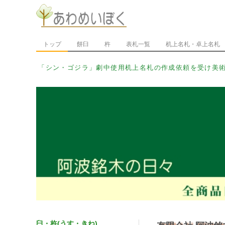
トップ
餅臼
杵
表札一覧
机上名札・卓上名札
「シン・_
臼・杵(うす・きね)