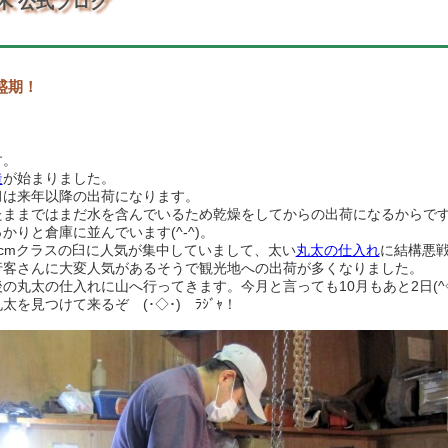
木 公式ブログ
盛期！
す。
造
が始まりました。
臼は来年以降の出荷になります。
たままではまだ水を含んでいるため乾燥をしてからの出荷になるからで
かりと倉庫に並んでいます(^-^)。
50cmクラスの臼に人気が集中していまして、太い
丸太の仕入れ
に結構悪
行客さんに大変人気があるそうで観光地への出荷が多くなりました。
の丸太の仕入れに山へ行ってきます。今月と言っても10月もあと2日(^◇^
を見つけて来るぞ (･◇･)ゞﾗｼﾞｬ！