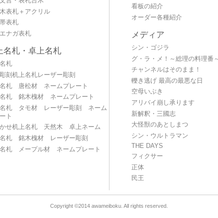
文言・表札台木
看板の紹介
木表札＋アクリル
オーダー各種紹介
帯表札
エナガ表札
メディア
シン・ゴジラ
上名札・卓上名札
グ・ラ・メ！～総理の料理番
名札
チャンネルはそのまま！
彫刻机上名札レーザー彫刻
轢き逃げ 最高の最悪な日
名札 唐松材 ネームプレート
空母いぶき
名札 銘木槐材 ネームプレート
アリバイ崩し承ります
名札 タモ材 レーザー彫刻 ネーム
新解釈・三國志
ート
大怪獣のあとしまつ
かせ机上名札 天然木 卓上ネーム
シン・ウルトラマン
名札 銘木槐材 レーザー彫刻
THE DAYS
名札 メープル材 ネームプレート
フィクサー
正体
民王
Copyright ©2014 awameiboku. All rights reserved.