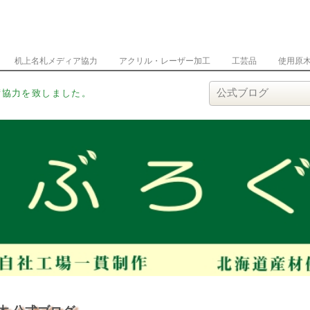
机上名札メディア協力
アクリル・レーザー加工
工芸品
使用原