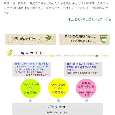
自社工場一貫生産。自然の力強さとあたたかさを兼ね備えた北海道楓材。人肌に近
い色合いに木目はきわめて明瞭。柾目を生かした美しい仕上がりは一生涯の記念品
です。
机上名札・卓上名札トップへ戻る