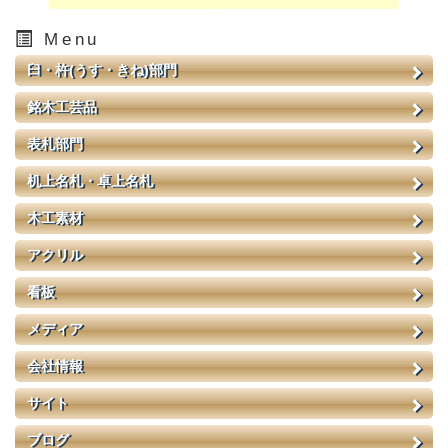
Menu
臼・杵(うす・きね)部門
銘木工芸品
表札部門
机上名札・卓上名札
木工素材
アクリル
看板
メディア
会社情報
サイト
ブログ