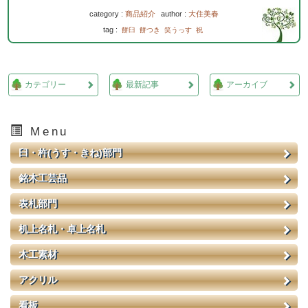
category :
商品紹介
author :
大住美春
tag :
餅臼
餅つき
笑うっす
祝
カテゴリー
最新記事
アーカイブ
Menu
臼・杵(うす・きね)部門
銘木工芸品
表札部門
机上名札・卓上名札
木工素材
アクリル
看板