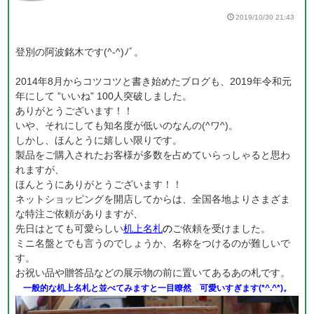
2019/10/30 21:43
登別の阿波銘木です(^-^)ﾉﾞ。
2014年8月からコツコツと書き始めたブログも、2019年令和元
年にして ”いいね” 100人突破しました。
ありがとうございます！！
いや、それにしても知名度が低いのなんの(^ワ^)。
しかし、ほんとうに嬉しい限りです。
製品をご購入されたお客様が多数を占めていらっしゃると思わ
れますが、
ほんとうにありがとうございます！！
ネットショッピングを開店してからは、全国各地よりさまざま
な特注ご依頼がありますが、
先日はとても可愛らしい
机上名札
の
ご依頼を受けました。
ミニ名盤とでも言うのでしょうか、名称をつけるのが難しいで
す。
お祝い品や贈答品などの展示物の前に置いてあるあの札です。
一般的な机上名札と並べてみますと一目瞭然 可愛いすぎます(*^.^*)。