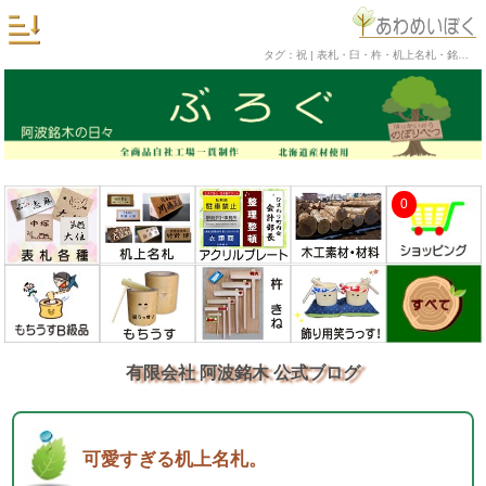
タグ：祝 | 表札・臼・杵・机上名札・銘木工芸品の阿波銘木 公式ブログ
0
有限会社 阿波銘木 公式ブログ
可愛すぎる机上名札。