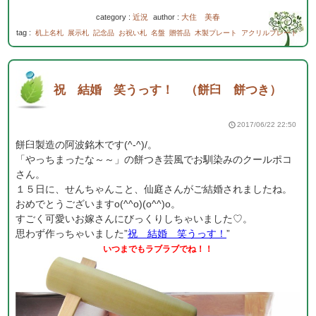
category :
近況
author :
大住 美春
tag :
机上名札
展示札
記念品
お祝い札
名盤
贈答品
木製プレート
アクリルプレート
祝 結婚 笑うっす！ （餅臼 餅つき）
2017/06/22 22:50
餅臼製造の阿波銘木です(^-^)/。
「やっちまったな～～」の餅つき芸風でお馴染みのクールポコ
さん。
１５日に、せんちゃんこと、仙庭さんがご結婚されましたね。
おめでとうございますo(^^o)(o^^)o。
すごく可愛いお嫁さんにびっくりしちゃいました♡。
思わず作っちゃいました”
祝 結婚 笑うっす！
”
いつまでもラブラブでね！！