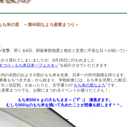
木 公式ブログ
もち米の里 ～第40回なよろ産業まつり～
す。
号が直撃、明くる6日、胆振東部
地震と相次ぐ災害に不安な日々が続いて
っかり遅れてしまいましたが、
8月26日に行われました
業まつり～もち米日本一フェスタ～
”を紹介させていただきます。
市内の水田のおよそ９割がもち米を生産、日本一の作付面積を
誇ります
ろ新春もちつき大会」から始まり、学校給食には、もち米を活用した献立
オン決定戦」があったりと、文字通りの”
もち米の里なよろ
”です。
た産業まつりでも、お餅にまつわるイベントが盛りだくさん！。
もち米500ｋｇの大もちまき～ (ﾟ∇ﾟ ;) 凄過ぎます。
むしろ500㎏のもち米を搗いて丸めたことが想像を絶します＾＾。