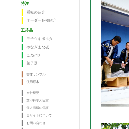
特注
看板の紹介
オーダー各種紹介
工芸品
モチツキボルタ
やなぎまな板
こねバチ
菓子器
書体サンプル
使用原木
会社概要
文部科学大臣賞
個人情報の保護
当サイトについて
お問い合わせ