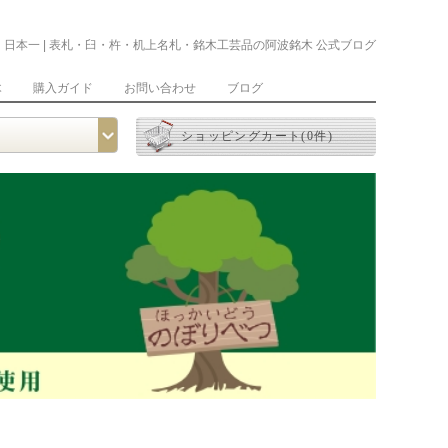
：日本一 | 表札・臼・杵・机上名札・銘木工芸品の阿波銘木 公式ブログ
木
購入ガイド
お問い合わせ
ブログ
ショッピングカート(0件)