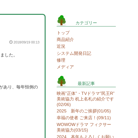
カテゴリー
トップ
商品紹介
2018/09/19 00:13
近況
システム開発日記
いました。
修理
メディア
。
最新記事
があり、毎年恒例の
映画”正体”・TVドラマ”民王R”
美術協力 机上名札の紹介です
(02/06)
2025 新年のご挨拶(01/05)
幸福の使者 ご来店！(09/11)
WOWOWドラマ フィクサー
美術協力(03/15)
2024 本年もよろしくお願い