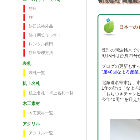
有限会社 阿波銘
餅臼
杵
餅臼規格外品
日本一の
飾り用笑うっす！
レンタル餅臼
登別の阿波銘木で
餅臼管理方法
9月5日は台風21
表札
ブログの更新もす
”
第40回なよろ産
表札一覧
北海道名寄市は、
机上名札
1年の計は「なよ
机上名札・卓上名札一覧
「もちつきチャンピ
今年40周年を迎え
木工素材
木工素材一覧
アクリル
アクリル一覧