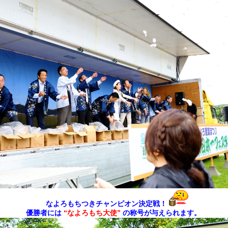
なよろもちつきチャンピオン決定戦！
優勝者には
“なよろもち大使”
の称号が与えられます。