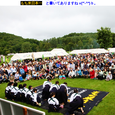
もち米日本一
と書いてありますね v(*'-^*)ｂ。