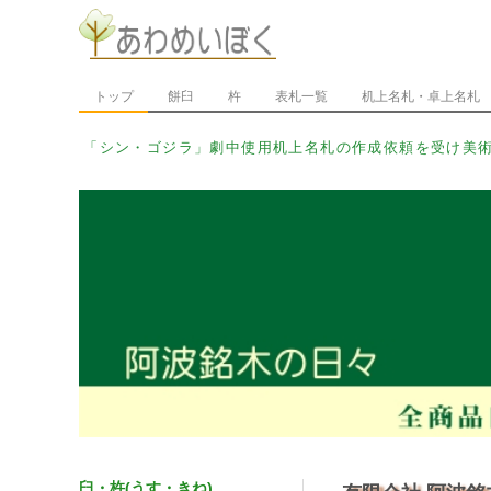
トップ
餅臼
杵
表札一覧
机上名札・卓上名札
「シン・ウルトラマン」劇_
臼・杵(うす・きね)