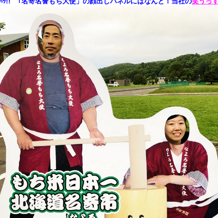
ﾛﾟ)ﾊｯ!! 「名寄名誉もち大使」の顔出しパネルにはなんと！当社の
笑うっ