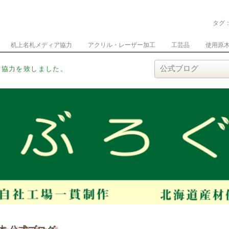
タグ
机上名札メディア協力
アクリル・レーザー加工
工芸品
使用原