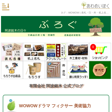
タグ：WOWOW | 表札・臼・杵・机上名札・銘木工芸品の阿波銘木 公式ブログ
0
有限会社 阿波銘木 公式ブログ
WOWOWドラマ フィクサー 美術協力