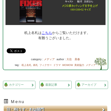
机上名札は
こちら
からご覧いただけます。
有難うございました。
category :
メディア
author :
大住 美春
tag :
机上名札
表札
フィクサー
ドラマ
WOWOW
美術協力
メディア
カテゴリー
最新記事
アーカイブ
Menu
臼・杵(うす・きね)部門