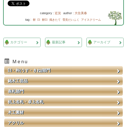
category :
近況
author :
大住美春
tag :
餅
臼
餅臼
搗きたて
雪見だいふく
アイスクリーム
カテゴリー
最新記事
アーカイブ
Menu
臼・杵(うす・きね)部門
銘木工芸品
表札部門
机上名札・卓上名札
木工素材
アクリル