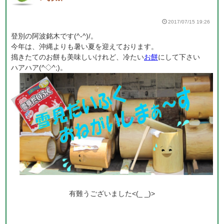
2017/07/15 19:26
登別の阿波銘木です(^-^)/。
今年は、沖縄よりも暑い夏を迎えております。
搗きたてのお餅も美味しいけれど、冷たい
お餅
にして下さい
ハアハア(^◇^;)。
有難うございました<(_ _)>