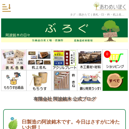
タグ：搗きたて | 表札・臼・杵・机上名札・銘木工芸品の阿波銘木 公式ブログ
0
有限会社 阿波銘木 公式ブログ
臼製造の阿波銘木です。今日はさすがに冷た
いお餅！