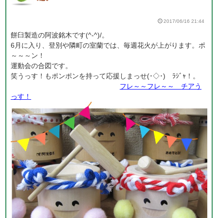
2017/06/16 21:44
餅臼製造の阿波銘木です(^-^)/。
6月に入り、登別や隣町の室蘭では、毎週花火が上がります。ポ
～～～ン！
運動会の合図です。
笑うっす！もポンポンを持って応援しまっせ(･◇･)ゞﾗｼﾞｬ！。
フレ～～フレ～～ チアう
っす！