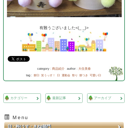
有難うございました<(_ _)>
category :
商品紹介
author :
大住美春
tag :
餅臼
笑うっす！
臼
運動会
祭り
餅つき
可愛い臼
カテゴリー
最新記事
アーカイブ
Menu
臼・杵(うす・きね)部門