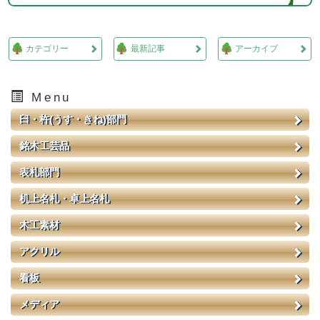
カテゴリー
最新記事
アーカイブ
Menu
臼・杵(うす・きね)部門
銘木工芸品
表札部門
机上名札・卓上名札
木工素材
アクリル
看板
メディア