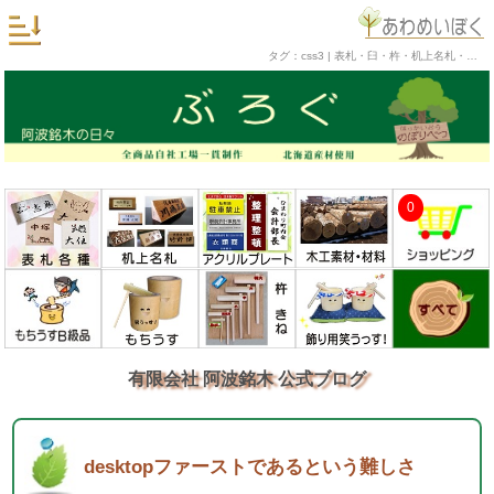
タグ：css3 | 表札・臼・杵・机上名札・銘木工芸品の阿波銘木 公式ブログ
0
有限会社 阿波銘木 公式ブログ
desktopファーストであるという難しさ