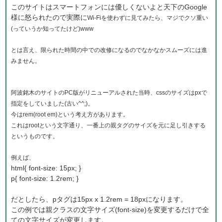
このサイトはスマートフォンには優しくないよと天下のGoogle
様に怒られたので実際に
Wi-Fiを使わずに見てみたら、マジでクソ重い
(っていうか知ってたけど)www
とは言え、限られた時間の中での改修になるのでなかなかスムーズには進
みません。
阿波銘木のサイトのPC版がリニューアルされた当時、cssのサイズはpxで
指定をしていました(古い^^;)。
今はrem(root em)という考え方があります。
これはrootという文字通り、一番上の親タグのサイズを元に足し引きする
というものです。
例えば、
html
{
font-size
:
15px
;
}
p{
font-size
:
1
.
2
rem
;
}
だとしたら、pタグは15px x 1.2rem = 18pxになります。
この例では親クラスの文字サイズ(font-size)を変更するだけで全
ての文字サイズが変更します。