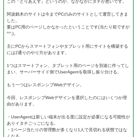
この『とりあえず』というのが、なかなかにタチが悪いです。
阿波銘木のサイトは今までPCのみのサイトとして運営してきま
した。
要はPC用のページしかなかったということです(当たり前ですが
^^;)。
主にPCからスマートフォンやタブレット用にサイトを構築する
には2通りのやり方があります。
1つはスマートフォン、タブレット用のページを別途に作ってし
まい、サーバーサイド側でUserAgentを取得し振り分ける。
もう一つはレスポンシブWebデザイン。
今回、レスポンシブWebデザインを選択したのにはいくつか理
由があります。
・UserAgentは新しい端末が出る度に設定が必要になる可能性が
ありイタチごっごになる。
・1ページ当たりの管理数が多くなり1人で見切れる状態ではな
くなる。