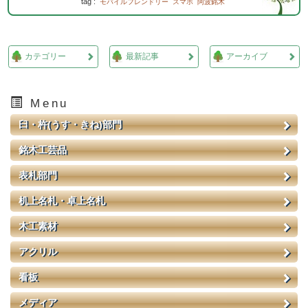
tag :
モバイルフレンドリー
スマホ
阿波銘木
カテゴリー
最新記事
アーカイブ
Menu
臼・杵(うす・きね)部門
銘木工芸品
表札部門
机上名札・卓上名札
木工素材
アクリル
看板
メディア