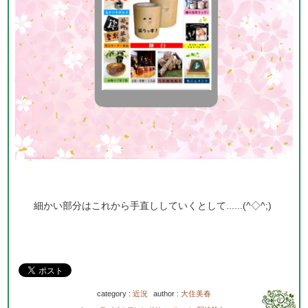
細かい部分はこれから手直ししていくとして......(^◇^;)
category :
近況
author :
大住美春