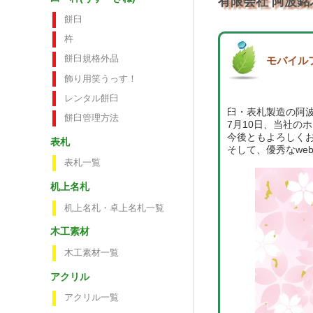
有限会社 阿波銘
餅臼
杵
餅臼規格外品
モバイル
飾り用笑うっす！
レンタル餅臼
臼・表札製造の阿波銘
餅臼管理方法
7月10日、当社の
今後ともよろしくお願
表札
そして、優秀なwebシ
表札一覧
机上名札
机上名札・卓上名札一覧
木工素材
木工素材一覧
アクリル
アクリル一覧