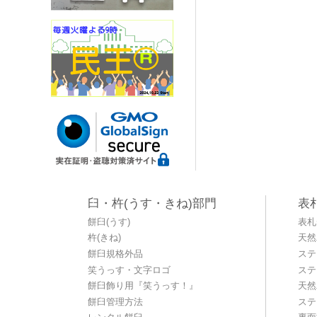
臼・杵(うす・きね)部門
表
餅臼(うす)
表札
杵(きね)
天然
餅臼規格外品
ステ
笑うっす・文字ロゴ
ステ
餅臼飾り用『笑うっす！』
天然
餅臼管理方法
ステ