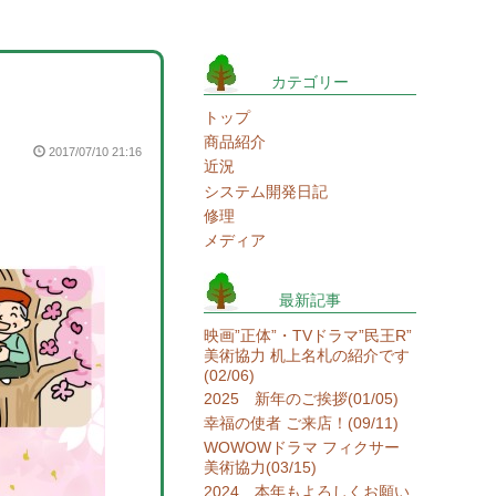
カテゴリー
トップ
商品紹介
2017/07/10 21:16
近況
システム開発日記
修理
メディア
最新記事
映画”正体”・TVドラマ”民王R”
美術協力 机上名札の紹介です
(02/06)
2025 新年のご挨拶(01/05)
幸福の使者 ご来店！(09/11)
WOWOWドラマ フィクサー
美術協力(03/15)
2024 本年もよろしくお願い