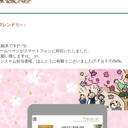
木 公式ブログ
フレンドリ～♪
木です(^-^)/。
ホームページがスマートフォンに対応いたしました。
い致します<(_ _)>。
ステム担当者様、ほんとうに有難うございました(T-T )( T-T)ｳﾙｳﾙ。