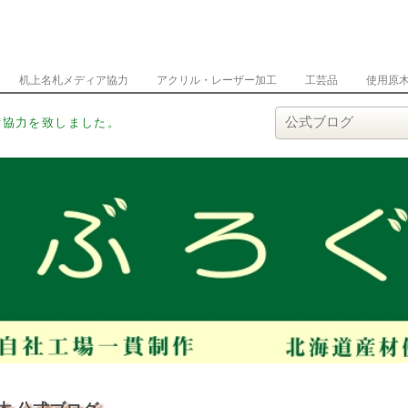
机上名札メディア協力
アクリル・レーザー加工
工芸品
使用原