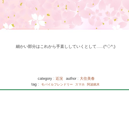
細かい部分はこれから手直ししていくとして......(^◇^;)
category :
近況
author :
大住美春
tag :
モバイルフレンドリー
スマホ
阿波銘木