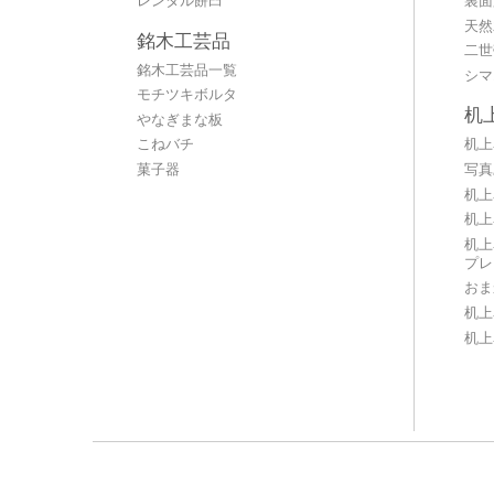
レンタル餅臼
裏面
天然
銘木工芸品
二世
銘木工芸品一覧
シマ
モチツキボルタ
机
やなぎまな板
こねバチ
机上
菓子器
写真
机上
机上
机上
プレ
おま
机上
机上