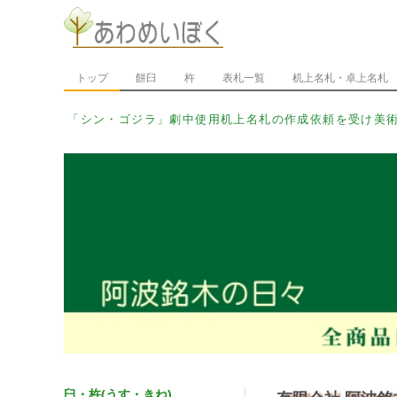
トップ
餅臼
杵
表札一覧
机上名札・卓上名札
「シ_
臼・杵(うす・きね)