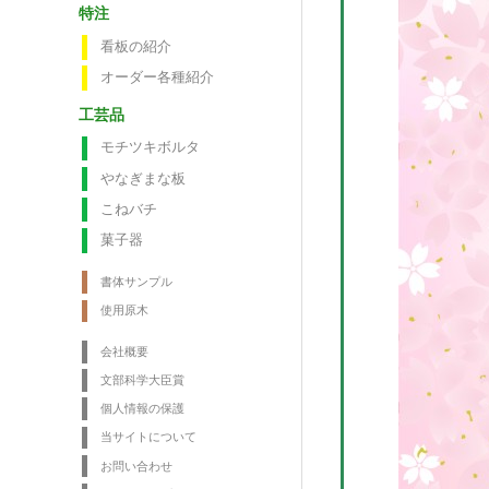
特注
看板の紹介
オーダー各種紹介
工芸品
モチツキボルタ
やなぎまな板
こねバチ
菓子器
書体サンプル
使用原木
会社概要
文部科学大臣賞
個人情報の保護
当サイトについて
お問い合わせ