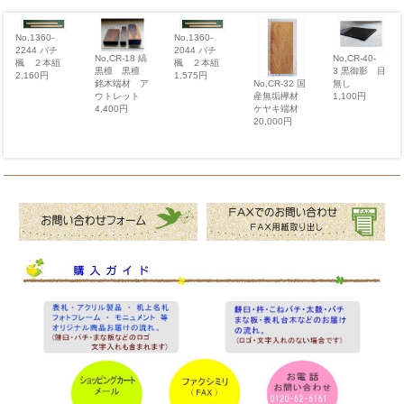
No,1360-
No,1360-
2244 バチ
2044 バチ
No,CR-18 縞
No,CR-40-
楓 ２本組
楓 ２本組
黒檀 黒檀
3 黒御影 目
2,160円
1,575円
銘木端材 ア
無し
No,CR-32 国
ウトレット
1,100円
産無垢欅材
4,400円
ケヤキ端材
20,000円