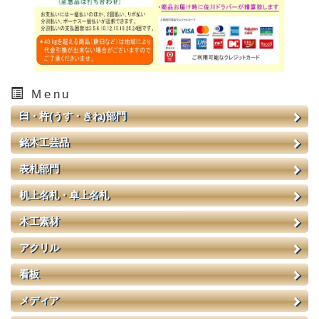
Menu
臼・杵(うす・きね)部門
銘木工芸品
表札部門
机上名札・卓上名札
木工素材
アクリル
看板
メディア