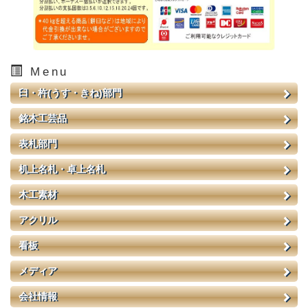
Menu
臼・杵(うす・きね)部門
銘木工芸品
表札部門
机上名札・卓上名札
木工素材
アクリル
看板
メディア
会社情報