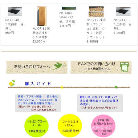
No,1360-
2044 バチ
No,CR-2 槐端
No,CR-40-
No,CR-40-
楓 ２本組
材（エンジ
1 黒御影 目
4 黒御影 目
1,575円
ュ）素材 ク
無し
無し
No,CR-31 国
ラフト雑貨
550円
1,200円
産無垢欅材
アウトレット
ケヤキ端材
8,800円
22,000円