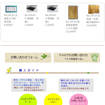
No,CR-10 北
No,CR-40-
No,CR-40-
No,CR-15 北
海道タモ材
5 黒御影 目
4 黒御影 目
海道一位材
柾目板
無し
無し
No,CR-33 国
銘木素材DIY
8,800円
1,300円
1,200円
産無垢欅材
16,500円
ケヤキ端材
22,000円