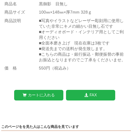
商品名
黒御影 目無し
商品サイズ
100㎜×148㎜×厚7mm 328ｇ
商品説明
■写真やイラストなどレーザー彫刻用に使用し
ていた非常にキメの細かい目無し石です
■オーディオボード・インテリア用としてご利
用ください
■全面本磨き上げ 現在在庫は3枚です
■発送先までの送料が発生致します。
■こちらの商品は・銀行振込・郵便振替の事前
お振込となりますのでご了承をくださいませ。
価 格
550円（税込み）
カートに入れる
FAX
このページをを見た人はこんな商品を見ています