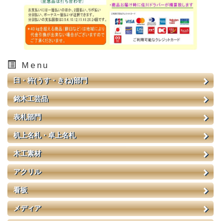
Menu
臼・杵(うす・きね)部門
銘木工芸品
表札部門
机上名札・卓上名札
木工素材
アクリル
看板
メディア