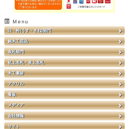
Menu
臼・杵(うす・きね)部門
銘木工芸品
表札部門
机上名札・卓上名札
木工素材
アクリル
看板
メディア
会社情報
サイト