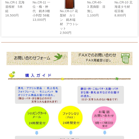
No,CR-1 北海
No,CR-11 一
No,CR-10 北
No,CR-40-
道桜材 5本
位・槐・神
海道タモ材
3 黒御影 目
組
代 銘木3種
柾目板
無し
No,CR-17 花
16,500円
小判型 58枚
8,800円
1,100円
梨材 カリ
13,000円
ン 銘木端
材 アウトレ
ット
2,500円