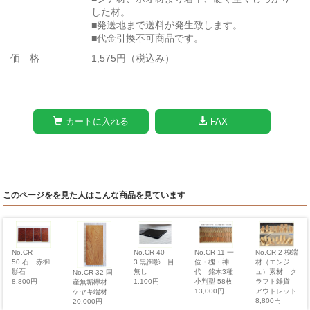
した材。
■発送地まで送料が発生致します。
■代金引換不可商品です。
価 格
1,575円（税込み）
カートに入れる
FAX
このページをを見た人はこんな商品を見ています
No,CR-2 槐端
No,CR-11 一
No,CR-
No,CR-40-
材（エンジ
位・槐・神
50 石 赤御
3 黒御影 目
ュ）素材 ク
代 銘木3種
影石
無し
No,CR-32 国
ラフト雑貨
小判型 58枚
8,800円
1,100円
産無垢欅材
アウトレット
13,000円
ケヤキ端材
8,800円
20,000円