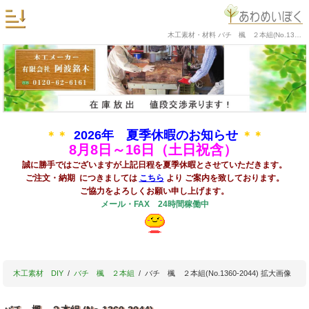
木工素材・材料 バチ 楓 ２本組(No.1360-2044) 拡大画像
2026年 夏季休暇のお知らせ
＊＊
＊＊
8
月8日～16日（土日祝含）
誠に勝手ではございますが上記日程を夏季休暇とさせていただきます。
ご注文・納期 につきましては
こちら
より ご案内を致しております。
ご協力をよろしくお願い申し上げます。
メール・FAX 24時間稼働中
木工素材 DIY
バチ 楓 ２本組
バチ 楓 ２本組(No.1360-2044) 拡大画像