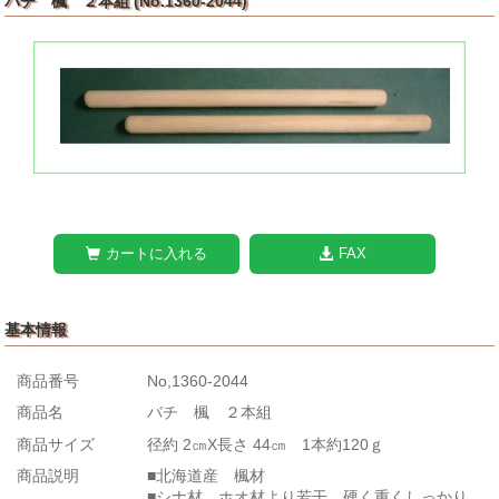
バチ 楓 ２本組 (No.1360-2044)
カートに入れる
FAX
基本情報
商品番号
No,1360-2044
商品名
バチ 楓 ２本組
商品サイズ
径約 2㎝X長さ 44㎝ 1本約120ｇ
商品説明
■北海道産 楓材
■シナ材、ホオ材より若干、硬く重くしっかり