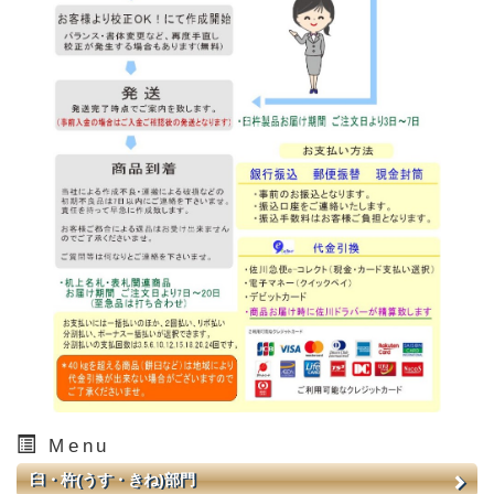
Menu
臼・杵(うす・きね)部門