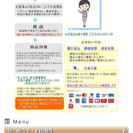
Menu
臼・杵(うす・きね)部門