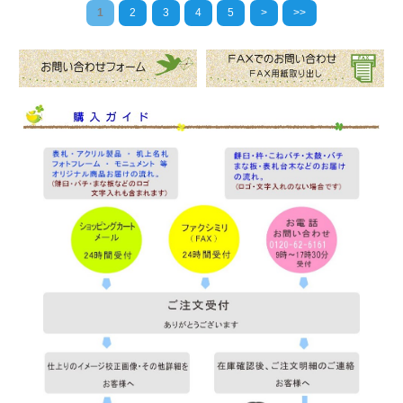
1
2
3
4
5
>
>>