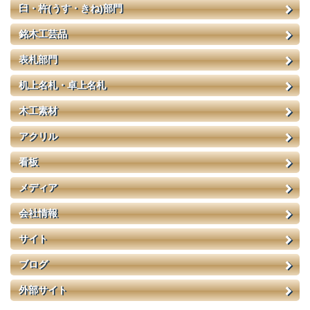
臼・杵(うす・きね)部門
銘木工芸品
表札部門
机上名札・卓上名札
木工素材
アクリル
看板
メディア
会社情報
サイト
ブログ
外部サイト