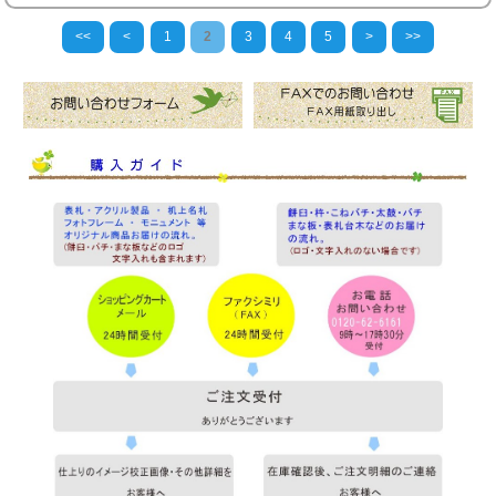
<<
<
1
2
3
4
5
>
>>