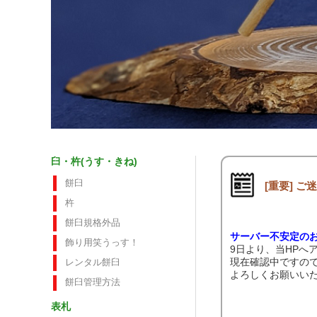
臼・杵(うす・きね)
餅臼
[重要] 
杵
餅臼規格外品
サーバー不安定の
飾り用笑うっす！
9日より、当HPへ
現在確認中ですの
レンタル餅臼
よろしくお願いい
餅臼管理方法
表札