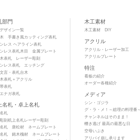
札部門
木工素材
デザイン一覧
木工素材 DIY
木 手書き風カッティング表札
アクリル
ンレス ヘアライン表札
アクリル・レーザー加工
ンレス表札木目 金属プレート
アクリルプレート
木表札 レーザー彫刻
ンレス表札 エッチング
特注
文言・表札台木
看板の紹介
木表札＋アクリル
オーダー各種紹介
帯表札
エナガ表札
メディア
シン・ゴジラ
上名札・卓上名札
グ・ラ・メ！～総理の料理番
名札
チャンネルはそのまま！
彫刻机上名札レーザー彫刻
轢き逃げ 最高の最悪な日
名札 唐松材 ネームプレート
空母いぶき
名札 銘木槐材 ネームプレート
アリバイ崩し承ります