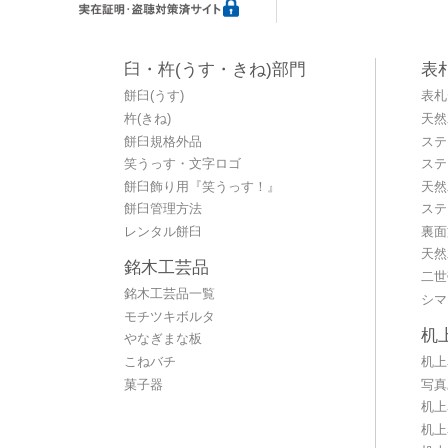
臼・杵(うす・きね)部門
表
餅臼(うす)
表札
杵(きね)
天然
餅臼規格外品
ステ
笑うっす・文字ロゴ
ステ
餅臼飾り用『笑うっす！』
天然
餅臼管理方法
ステ
レンタル餅臼
裏面
天然
銘木工芸品
二世
銘木工芸品一覧
シマ
モチツキボルタ
机
やなぎまな板
こねバチ
机上
菓子器
写真
机上
机上