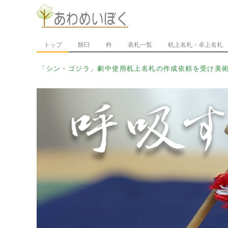
トップ
餅臼
杵
表札一覧
机上名札・卓上名札
「_