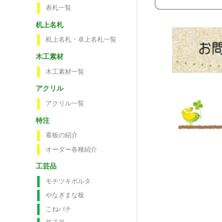
表札一覧
机上名札
机上名札・卓上名札一覧
木工素材
木工素材一覧
アクリル
アクリル一覧
特注
看板の紹介
オーダー各種紹介
工芸品
モチツキボルタ
やなぎまな板
こねバチ