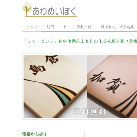
トップ
餅臼
杵
表札一覧
机上名札・卓上名札
「シン・ウル_
価格から探す