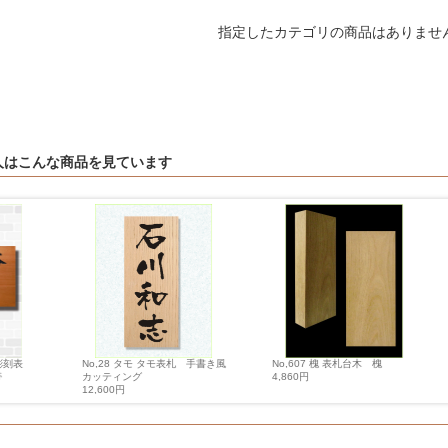
指定したカテゴリの商品はありませ
人はこんな商品を見ています
彫刻表
No,28 タモ タモ表札 手書き風
No,607 槐 表札台木 槐
帯
カッティング
4,860円
12,600円