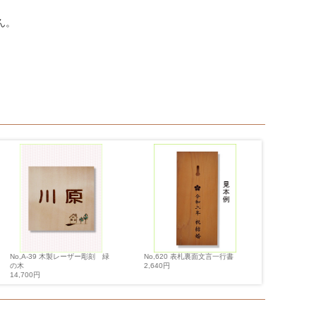
ん。
No,620 表札裏面文言一行書
No,Ｂ-1
No,A-39 木製レーザー彫刻 緑
2,640円
付け 人気
の木
14,700円
14,700円