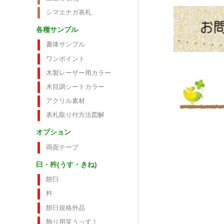
シマエナガ表札
各種サンプル
書体サンプル
ワンポイント
木製レーザー用カラー
木目調シートカラー
アクリル素材
表札取り付方法図解
オプション
両面テープ
臼・杵(うす・きね)
餅臼
杵
餅臼規格外品
飾り用笑うっす！