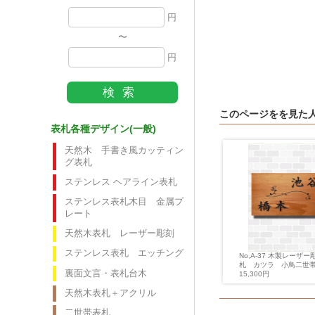
円
〜
円
このページをを見た
表札各種デザイン(一般)
天然木 手書き風カッティン
グ表札
ステンレス ヘアライン表札
ステンレス表札木目 金属プ
レート
天然木表札 レーザー彫刻
ステンレス表札 エッチング
No,A-37 木製レーザー
20 木製レーザー彫刻表
No,305 カッティングシート仕
札 カツラ 小鳥二世
ゃれカラー タモ
上げ ペア猫
裏面文言・表札台木
15,300円
円
12,600円
天然木表札＋アクリル
二世帯表札