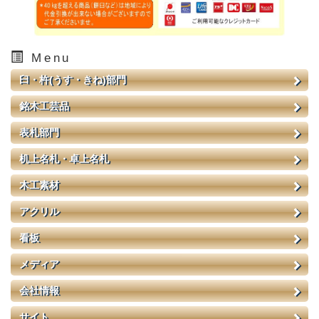
Menu
臼・杵(うす・きね)部門
銘木工芸品
表札部門
机上名札・卓上名札
木工素材
アクリル
看板
メディア
会社情報
サイト