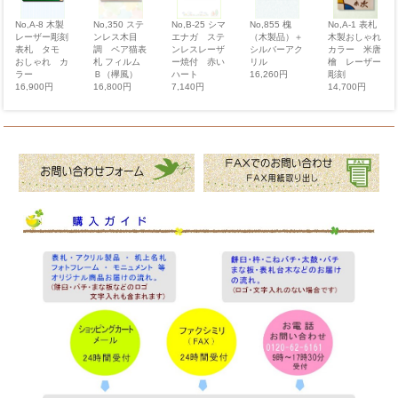
No,350 ステ
No,855 槐
No,A-1 表札
No,A-8 木製
No,B-25 シマ
ンレス木目
（木製品）＋
木製おしゃれ
レーザー彫刻
エナガ ステ
調 ペア猫表
シルバーアク
カラー 米唐
表札 タモ
ンレスレーザ
札 フィルム
リル
檜 レーザー
おしゃれ カ
ー焼付 赤い
Ｂ（欅風）
16,260円
彫刻
ラー
ハート
16,800円
14,700円
16,900円
7,140円