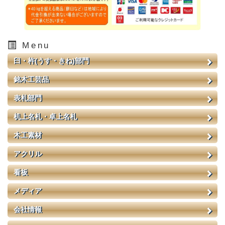
Menu
臼・杵(うす・きね)部門
銘木工芸品
表札部門
机上名札・卓上名札
木工素材
アクリル
看板
メディア
会社情報