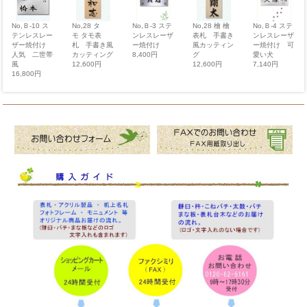
No,Ｂ-4 ステ
No,28 タ
No,28 檜 檜
No,Ｂ-10 ス
No,Ｂ-3 ステ
ンレスレーザ
モ タモ表
表札 手書き
テンレスレー
ンレスレーザ
ー焼付け 可
札 手書き風
風カッティン
ザー焼付け
ー焼付け
愛い犬
カッティング
グ
人気 二世帯
8,400円
7,140円
12,600円
12,600円
風
16,800円