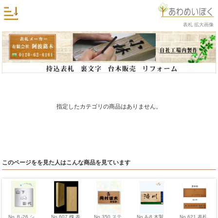
表札 拡大画像
指定したカテゴリの商品はありません。
このページをを見た人はこんな商品を見ています
No,Ｂ-26 シ
No,350 ステ
No,621 表札
No,A-8 木製
No,607 槐 表