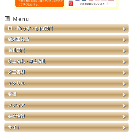
Menu
臼・杵(うす・きね)部門
銘木工芸品
表札部門
机上名札・卓上名札
木工素材
アクリル
看板
メディア
会社情報
サイト