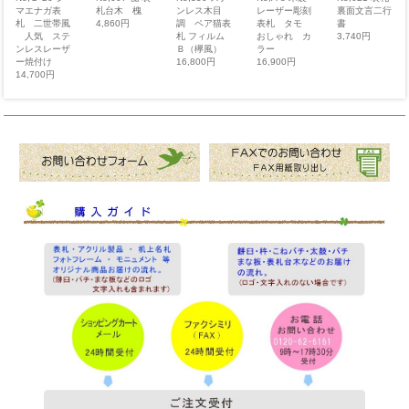
マエナガ表
ンレス木目
裏面文言二行
レーザー彫刻
札台木 槐
札 二世帯風
調 ペア猫表
書
表札 タモ
4,860円
人気 ステ
札 フィルム
3,740円
おしゃれ カ
ンレスレーザ
Ｂ（欅風）
ラー
ー焼付け
16,800円
16,900円
14,700円