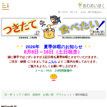
餅つき臼・杵(うす・きね)・餅臼B級品の阿波銘木
2026年 夏季休暇のお知らせ
＊＊
＊＊
8
月8日～16日（土日祝含）
誠に勝手ではございますが上記日程を夏季休暇とさせていただきます。
ご注文・納期 につきましては
こちら
より ご案内を致しております。
ご協力をよろしくお願い申し上げます。
メール・FAX 24時間稼働中
臼・杵 トップ
餠臼 規格外 お買い得 アウトレット
餅臼B級品