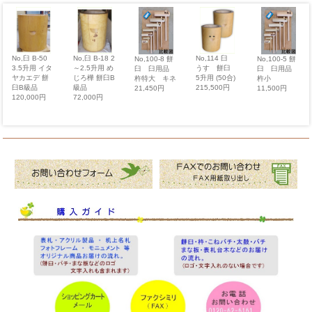
No,臼 B-18 2
No,114 臼
No,臼 B-50
No,100-8 餅
No,100-5 餅
～2.5升用 め
うす 餅臼
3.5升用 イタ
臼 臼用品
臼 臼用品
じろ樺 餅臼B
5升用 (50合)
ヤカエデ 餅
杵特大 キネ
杵小
級品
215,500円
臼B級品
21,450円
11,500円
72,000円
120,000円