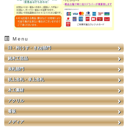
Menu
臼・杵(うす・きね)部門
銘木工芸品
表札部門
机上名札・卓上名札
木工素材
アクリル
看板
メディア