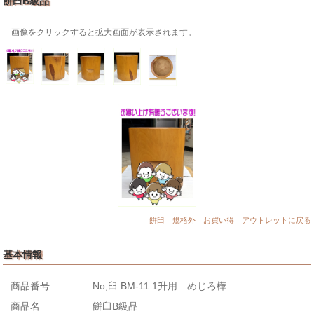
餅臼B級品
画像をクリックすると拡大画面が表示されます。
餠臼 規格外 お買い得 アウトレットに戻る
基本情報
商品番号
No,臼 BM-11 1升用 めじろ樺
商品名
餅臼B級品