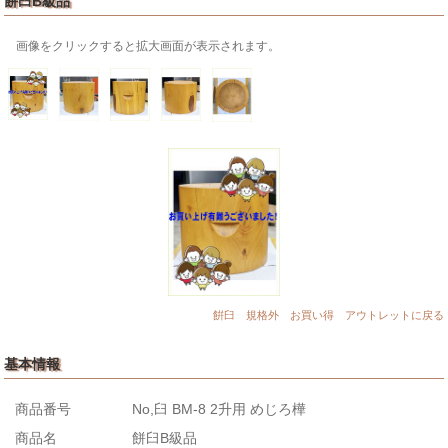
餅臼B級品
画像をクリックすると拡大画面が表示されます。
餠臼 規格外 お買い得 アウトレットに戻る
基本情報
商品番号
No,臼 BM-8 2升用 めじろ樺
商品名
餅臼B級品