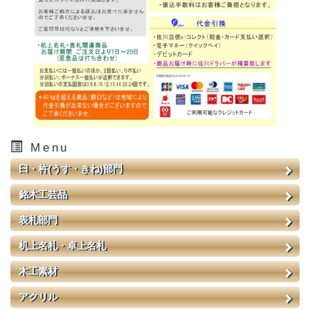
Menu
臼・杵(うす・きね)部門
銘木工芸品
表札部門
机上名札・卓上名札
木工素材
アクリル