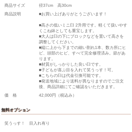
商品サイズ
径37cm 高30cm
商品説明
■お買い上げありがとうございます！
■高さの低いミニ臼 2升用です。軽くて扱いやす
くこね鉢としても重宝します。
■大人は臼の下にブロックなどを置いて高さを
調整してください。
■縦に上から下までの細い割れ1本、数カ所にヒ
ビ、頭部のヒビ、すべて完全修理済み。節があ
ります。
■材質がしっかりした良い臼です。
■子どもが喜ぶ目を入れて笑うっす！可。
■こちらの臼は代金引換可能です。
■発送地域により送料が異なりますのでご注文
後、商品詳細にてご確認をいただきます。
価 格
42,000円（税込み）
無料オプション
笑うっす！ 目入れ有り