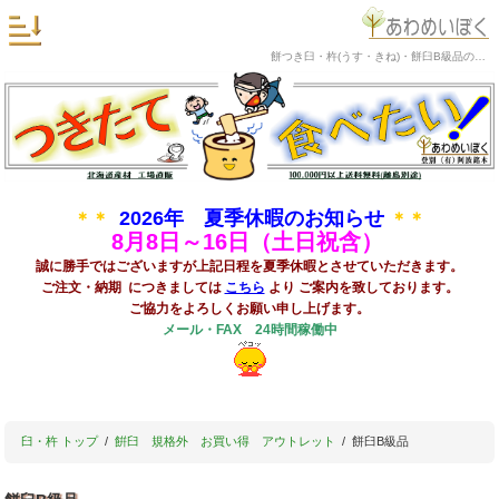
餅つき臼・杵(うす・きね)・餅臼B級品の阿波銘木
2026年 夏季休暇のお知らせ
＊＊
＊＊
8
月8日～16日（土日祝含）
誠に勝手ではございますが上記日程を夏季休暇とさせていただきます。
ご注文・納期 につきましては
こちら
より ご案内を致しております。
ご協力をよろしくお願い申し上げます。
メール・FAX 24時間稼働中
臼・杵 トップ
餠臼 規格外 お買い得 アウトレット
餅臼B級品