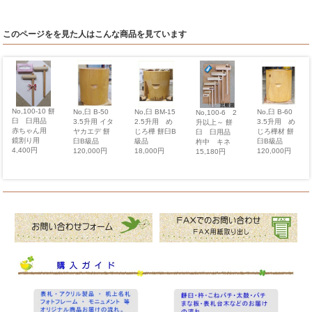
このページをを見た人はこんな商品を見ています
No,100-10 餅
No,臼 BM-15
No,臼 B-60
No,臼 B-50
No,100-6 2
臼 臼用品
2.5升用 め
3.5升用 め
3.5升用 イタ
升以上～ 餅
赤ちゃん用
じろ樺 餅臼B
じろ樺材 餅
ヤカエデ 餅
臼 臼用品
鏡割り用
級品
臼B級品
臼B級品
杵中 キネ
4,400円
18,000円
120,000円
120,000円
15,180円