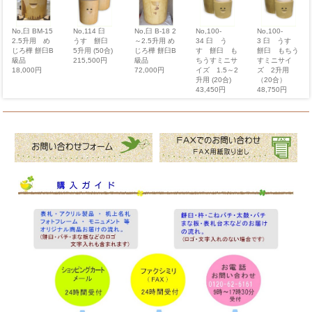
No,臼 BM-15
No,114 臼
No,臼 B-18 2
No,100-
No,100-
2.5升用 め
うす 餅臼
～2.5升用 め
34 臼 う
3 臼 うす
じろ樺 餅臼B
5升用 (50合)
じろ樺 餅臼B
す 餅臼 も
餅臼 もちう
級品
215,500円
級品
ちうすミニサ
すミニサイ
18,000円
72,000円
イズ 1.5～2
ズ 2升用
升用 (20合)
（20合）
43,450円
48,750円