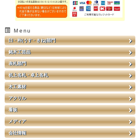
Menu
臼・杵(うす・きね)部門
銘木工芸品
表札部門
机上名札・卓上名札
木工素材
アクリル
看板
メディア
会社情報