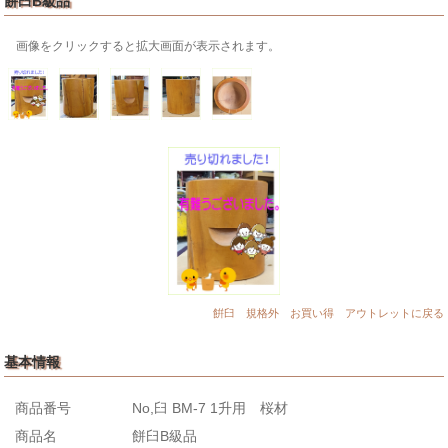
餅臼B級品
画像をクリックすると拡大画面が表示されます。
餠臼 規格外 お買い得 アウトレットに戻る
基本情報
商品番号
No,臼 BM-7 1升用 桜材
商品名
餅臼B級品