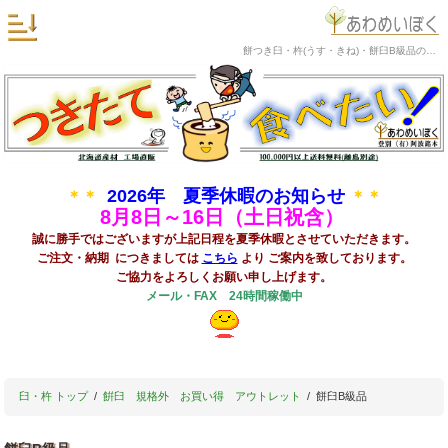
餅つき臼・杵(うす・きね)・餅臼B級品の阿波銘木
2026年 夏季休暇のお知らせ
＊＊
＊＊
8
月8日～16日（土日祝含）
誠に勝手ではございますが上記日程を夏季休暇とさせていただきます。
ご注文・納期 につきましては
こちら
より ご案内を致しております。
ご協力をよろしくお願い申し上げます。
メール・FAX 24時間稼働中
臼・杵 トップ
餠臼 規格外 お買い得 アウトレット
餅臼B級品