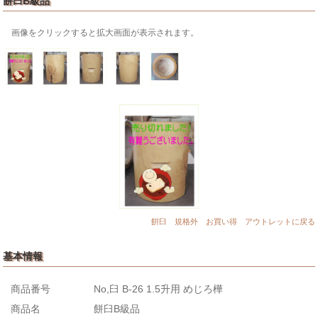
餅臼B級品
画像をクリックすると拡大画面が表示されます。
餠臼 規格外 お買い得 アウトレットに戻る
基本情報
商品番号
No,臼 B-26 1.5升用 めじろ樺
商品名
餅臼B級品