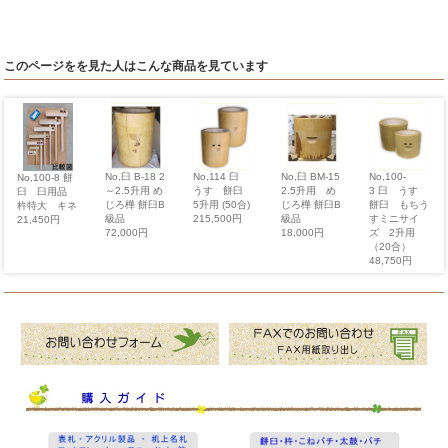
このページをを見た人はこんな商品を見ています
No,臼 BM-15
No,臼 B-18 2
No,114 臼
No,100-
No,100-8 餅
2.5升用 め
～2.5升用 め
うす 餅臼
3 臼 うす
臼 臼用品
じろ樺 餅臼B
じろ樺 餅臼B
5升用 (50合)
餅臼 もちう
杵特大 キネ
級品
級品
215,500円
すミニサイ
21,450円
18,000円
72,000円
ズ 2升用
（20合）
48,750円