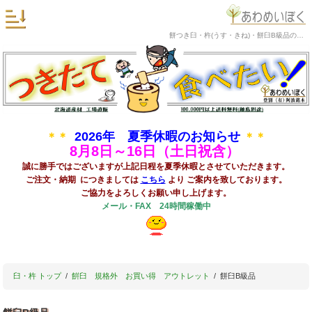
餅つき臼・杵(うす・きね)・餅臼B級品の阿波銘木
2026年 夏季休暇のお知らせ
＊＊
＊＊
8
月8日～16日（土日祝含）
誠に勝手ではございますが上記日程を夏季休暇とさせていただきます。
ご注文・納期 につきましては
こちら
より ご案内を致しております。
ご協力をよろしくお願い申し上げます。
メール・FAX 24時間稼働中
臼・杵 トップ
餠臼 規格外 お買い得 アウトレット
餅臼B級品