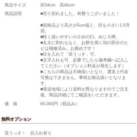
商品サイズ
径34cm 高46cm
商品説明
■売り切れました。有難うございました！
■規格品より高さが5cm低く、径も小さい1.5升
用。
■軽く扱いやすい小さめの臼。めじろ樺。
■丸太に割れもなく、お餅を搗く頭の部分のヒ
ビは補修済み。お薦めです！
■目を入れて「笑うっす」可。
■文字入れも可、必要でしたら備考欄へ記入し
てください（オプション料金が発生します）
■こちらの商品は大物扱いとなり、運送上代金
引換はできません。事前お振込扱いとなりま
す。
■発送地域により送料が異なりますのでご注文
後、商品詳細にてご確認をいただきます。
価 格
65,000円（税込み）
無料オプション
笑うっす！ 目入れ有り