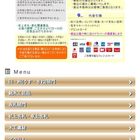
Menu
臼・杵(うす・きね)部門
銘木工芸品
表札部門
机上名札・卓上名札
木工素材
アクリル