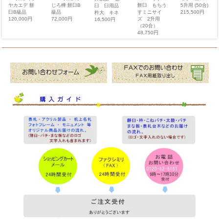
じろ樺 餅臼B
餅臼 もちう
5升用 (50合)
ヤカエデ 餅
臼 臼用品
級品
すミニサイ
215,500円
臼B級品
杵大 キネ
72,000円
ズ 2升用
120,000円
16,500円
（20合）
48,750円