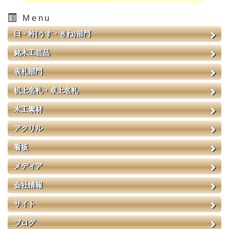
Menu
臼・杵(うす・きね)部門
銘木工芸品
表札部門
机上名札・卓上名札
木工素材
アクリル
看板
メディア
会社情報
サイト
ブログ