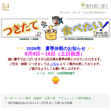
餅つき臼・杵(うす・きね) 餅臼B級品(No.臼 B-5 2.5～3升用 めじろ樺) 拡大画像
2026年 夏季休暇のお知らせ
＊＊
＊＊
8
月8日～16日（土日祝含）
誠に勝手ではございますが上記日程を夏季休暇とさせていただきます。
ご注文・納期 につきましては
こちら
より ご案内を致しております。
ご協力をよろしくお願い申し上げます。
メール・FAX 24時間稼働中
臼・杵 トップ
餠臼 規格外 お買い得 アウトレット
餅臼B級品
餅臼B級品(No.臼 B-5 2.5～3升用 めじろ樺) 拡大画像