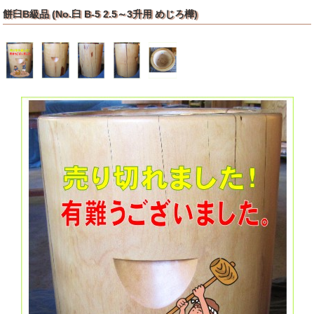
餅臼B級品 (No.臼 B-5 2.5～3升用 めじろ樺)