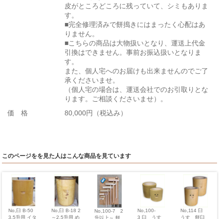
皮がところどころに残っていて、シミもありま
す。
■完全修理済みで餅搗きにはまったく心配はあ
りません。
■こちらの商品は大物扱いとなり、運送上代金
引換はできません。事前お振込扱いとなりま
す。
また、個人宅へのお届けも出来ませんのでご了
承くださいませ。
（個人宅の場合は、運送会社でのお引取りとな
ります。ご相談くださいませ）。
価 格
80,000円（税込み）
このページをを見た人はこんな商品を見ています
No,臼 B-18 2
No,100-
No,114 臼
No,臼 B-50
No,100-7 2
～2.5升用 め
3 臼 うす
うす 餅臼
3.5升用 イタ
升以上～ 餅