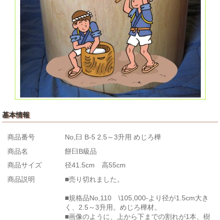
基本情報
商品番号
No,臼 B-5 2.5～3升用 めじろ樺
商品名
餅臼B級品
商品サイズ
径41.5cm 高55cm
商品説明
■売り切れました。
■規格品No,110 \105,000-より径が1.5cm大き
く、2.5～3升用。めじろ樺材。
■画像のように、上から下までの割れが1本、樹