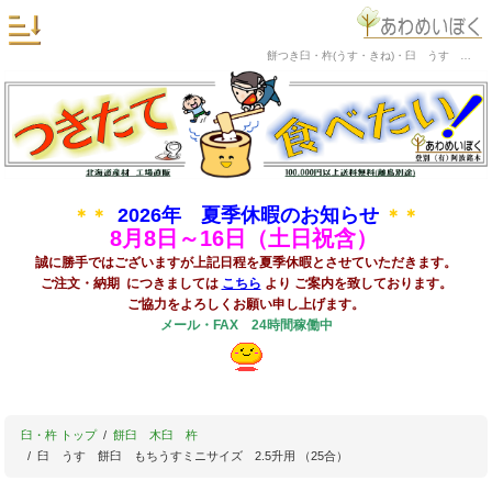
餅つき臼・杵(うす・きね)・臼 うす 餅臼 もちうすミニサイズ 2.5升用 （25合）の阿波銘木
2026年 夏季休暇のお知らせ
＊＊
＊＊
8
月8日～16日（土日祝含）
誠に勝手ではございますが上記日程を夏季休暇とさせていただきます。
ご注文・納期 につきましては
こちら
より ご案内を致しております。
ご協力をよろしくお願い申し上げます。
メール・FAX 24時間稼働中
臼・杵 トップ
餅臼 木臼 杵
臼 うす 餅臼 もちうすミニサイズ 2.5升用 （25合）