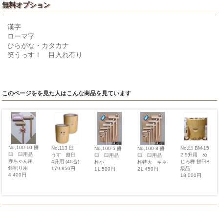
無料オプション
漢字
ローマ字
ひらがな・カタカナ
笑うっす！ 目入れ有り
このページをを見た人はこんな商品を見ています
No,100-10 餅
No,臼 BM-15
No,113 臼
No,100-5 餅
No,100-8 餅
臼 臼用品
2.5升用 め
うす 餅臼
臼 臼用品
臼 臼用品
赤ちゃん用
じろ樺 餅臼B
4升用 (40合)
杵小
杵特大 キネ
鏡割り用
級品
179,850円
11,500円
21,450円
4,400円
18,000円