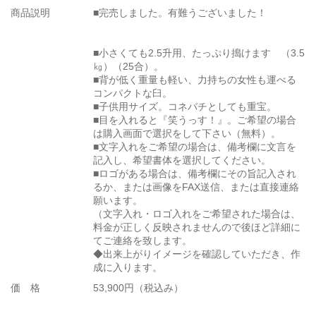
商品説明
■完売しました。有難うございました！
■小さくても2.5升用、たっぷり搗けます （3.5
㎏）（25合）。
■背が低く重量も軽い、力持ちの女性も運べる
コンパクトな臼。
■子供用サイズ。コネバチとしても重宝。
■目を入れると『笑うっす！』。ご希望の場合
は購入画面で選択をして下さい（無料）。
■文字入れをご希望の場合は、備考欄に文言を
記入し、希望書体を選択してください。
■ロゴがある場合は、備考欄にその旨記入され
るか、または画像をFAX送信、または直接連絡
願います。
（文字入れ・ロゴ入れをご希望された場合は、
料金が正しく反映されませんので後ほど詳細に
てご連絡を致します。
◆出来上がりイメージを確認していただき、作
成に入ります。
価 格
53,900円（税込み）