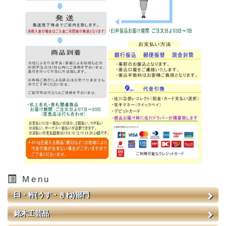
Menu
臼・杵(うす・きね)部門
銘木工芸品