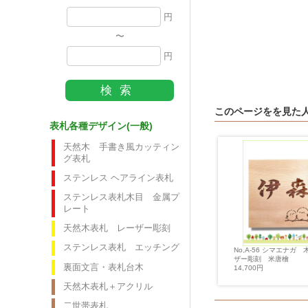
円
〜
円
このページをを見た
表札各種デザイン(一般)
天然木 手書き風カッティン
グ表札
ステンレス ヘアライン表札
ステンレス表札木目 金属プ
レート
天然木表札 レーザー彫刻
ステンレス表札 エッチング
No,862 天然黒御影石＋ゴール
10 ステンレスレーザー焼
No,A-56 シマエナガ
ドアクリル 家紋表札
気 二世帯風
ザー彫刻 米唐檜
裏面文言・表札台木
19,224円
円
14,700円
天然木表札＋アクリル
二世帯表札