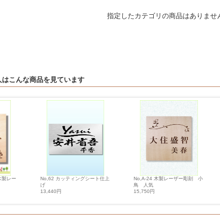
指定したカテゴリの商品はありませ
人はこんな商品を見ています
No,62 カッティングシート仕上
No,A-24 木製レーザー彫刻 小
 木製レー
げ
鳥 人気
13,440円
15,750円