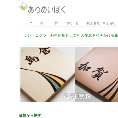
トップ
餅臼
杵
表札一覧
机上名札・卓上名札
「シン・ウ_
価格から探す