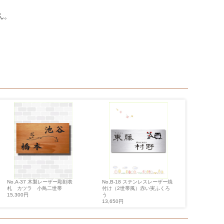
ん。
No,A-37 木製レーザー彫刻表
No,28 
No,B-18 ステンレスレーザー焼
札 カツラ 小鳥二世帯
ティング
付け（2世帯風）赤い実ふくろ
15,300円
12,600円
う
13,650円