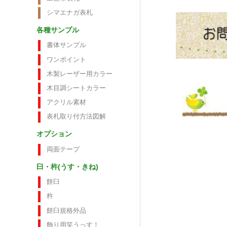
シマエナガ表札
各種サンプル
書体サンプル
ワンポイント
木製レーザー用カラー
木目調シートカラー
アクリル素材
表札取り付方法図解
オプション
両面テープ
臼・杵(うす・きね)
餅臼
杵
餅臼規格外品
飾り用笑うっす！