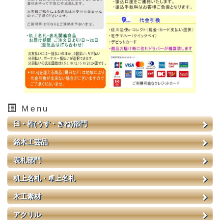
Menu
臼・杵(うす・きね)部門
銘木工芸品
表札部門
机上名札・卓上名札
木工素材
アクリル