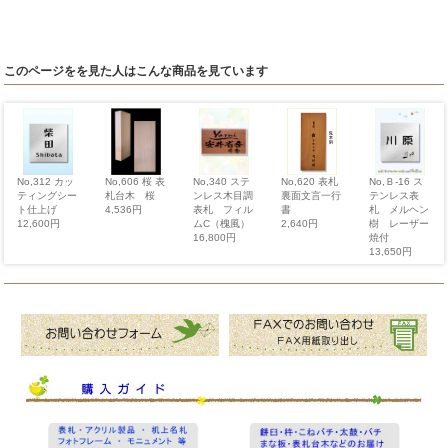
このページをを見た人はこんな商品を見ています
No,620 表札
No,312 カッ
No,340 ステ
No,606 桜 表
No,Ｂ-16 ス
裏面文言一行
ティングシー
ンレス木目調
札台木 桜
テンレス表
書
ト仕上げ
表札 フィル
4,536円
札 メルヘン
2,640円
12,600円
ムC（槐風）
樹 レーザー
16,800円
焼付
13,650円