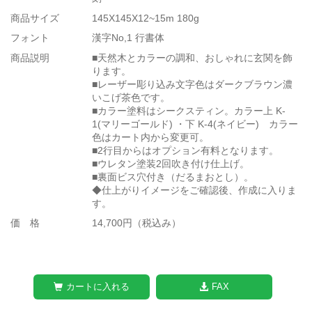
商品サイズ
145X145X12~15m 180g
フォント
漢字No,1 行書体
商品説明
■天然木とカラーの調和、おしゃれに玄関を飾
ります。
■レーザー彫り込み文字色はダークブラウン濃
いこげ茶色です。
■カラー塗料はシークスティン。カラー上 K-
1(マリーゴールド) ・下 K-4(ネイビー) カラー
色はカート内から変更可。
■2行目からはオプション有料となります。
■ウレタン塗装2回吹き付け仕上げ。
■裏面ビス穴付き（だるまおとし）。
◆仕上がりイメージをご確認後、作成に入りま
す。
価 格
14,700円（税込み）
カートに入れる
FAX