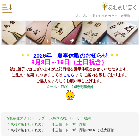
表札 表札木製おしゃれカラー 米唐檜 レーザー彫刻(No.A-1) 拡大画像
2026年 夏季休暇のお知らせ
＊＊
＊＊
8
月8日～16日（土日祝含）
誠に勝手ではございますが上記日程を夏季休暇とさせていただきます。
ご注文・納期 につきましては
こちら
より ご案内を致しております。
ご協力をよろしくお願い申し上げます。
メール・FAX 24時間稼働中
表札各種デザイン トップ
天然木表札 レーザー彫刻
表札木製おしゃれカラー 米唐檜 レーザー彫刻
表札木製おしゃれカラー 米唐檜 レーザー彫刻(No.A-1) 拡大画像