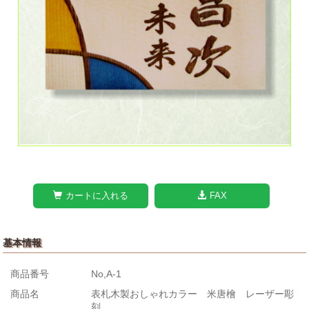
カートに入れる
FAX
基本情報
商品番号
No,A-1
商品名
表札木製おしゃれカラー 米唐檜 レーザー彫
刻