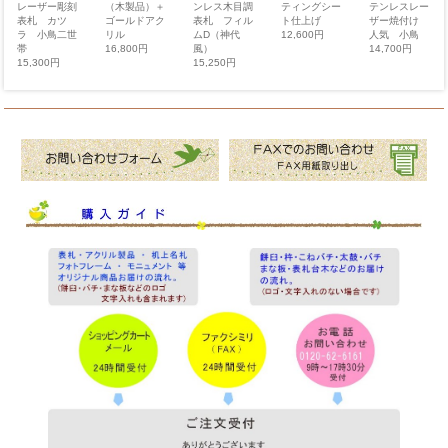
レーザー彫刻
テンレスレー
ティングシー
（木製品）＋
ンレス木目調
表札 カツ
ザー焼付け
ト仕上げ
ゴールドアク
表札 フィル
ラ 小鳥二世
人気 小鳥
12,600円
リル
ムD（神代
帯
14,700円
16,800円
風）
15,300円
15,250円