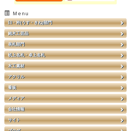
Menu
臼・杵(うす・きね)部門
銘木工芸品
表札部門
机上名札・卓上名札
木工素材
アクリル
看板
メディア
会社情報
サイト
ブログ