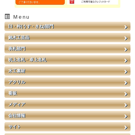
Menu
臼・杵(うす・きね)部門
銘木工芸品
表札部門
机上名札・卓上名札
木工素材
アクリル
看板
メディア
会社情報
サイト