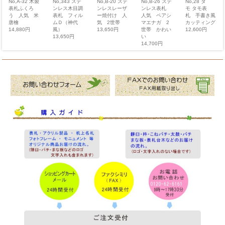
No,A-32 木製
No,B-20 ステ
No,B-26 ステ
No,343 ステ
No,28 タ
表札ふくろ
ンレスレーザ
ンレス表札
ンレス木目調
モ タモ表
う 人気 米
ー焼付け 人
人気 ペアシ
表札 フィル
札 手書き風
唐檜
気 2世帯
マエナガ 2
ムＤ（神代
カッティング
14,880円
13,650円
世帯 かわい
風）
12,600円
い
13,650円
14,700円