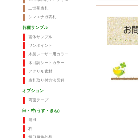
二世帯表札
シマエナガ表札
各種サンプル
書体サンプル
ワンポイント
木製レーザー用カラー
木目調シートカラー
アクリル素材
表札取り付方法図解
オプション
両面テープ
臼・杵(うす・きね)
餅臼
杵
餅臼規格外品