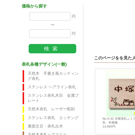
価格から探す
円
〜
円
このページをを見た
表札各種デザイン(一般)
天然木 手書き風カッティン
グ表札
ステンレス ヘアライン表札
ステンレス表札木目 金属プ
レート
天然木表札 レーザー彫刻
ステンレス表札 エッチング
No,A-32 木製表札ふ
10 ステンレスレーザー焼
No,B-25 ステンレス表札 シマ
気 米唐檜
気 二世帯風
エナガ 赤いハート 人気
裏面文言・表札台木
14,880円
円
7,140円
天然木表札＋アクリル