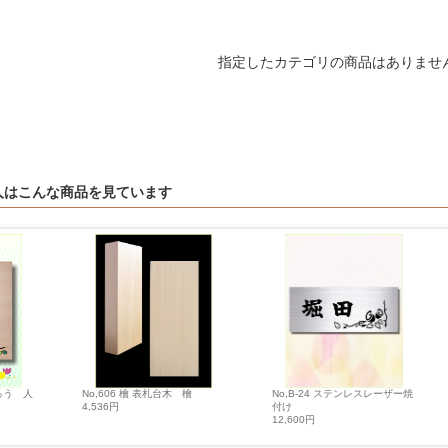
指定したカテゴリの商品はありませ
人はこんな商品を見ています
くろう 人
No,606 檜 表札台木 檜
No,B-24 ステンレスレーザー焼
4,536円
付け
12,600円