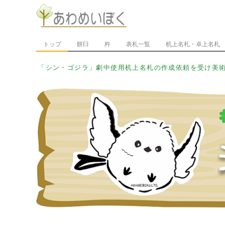
トップ
餅臼
杵
表札一覧
机上名札・卓上名札
「シン・_