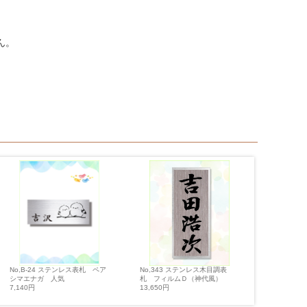
ん。
No,343 ステンレス木目調表
No,305
No,B-24 ステンレス表札 ペア
札 フィルムＤ（神代風）
上げ ペア
シマエナガ 人気
13,650円
12,600円
7,140円