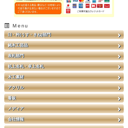
Menu
臼・杵(うす・きね)部門
銘木工芸品
表札部門
机上名札・卓上名札
木工素材
アクリル
看板
メディア
会社情報