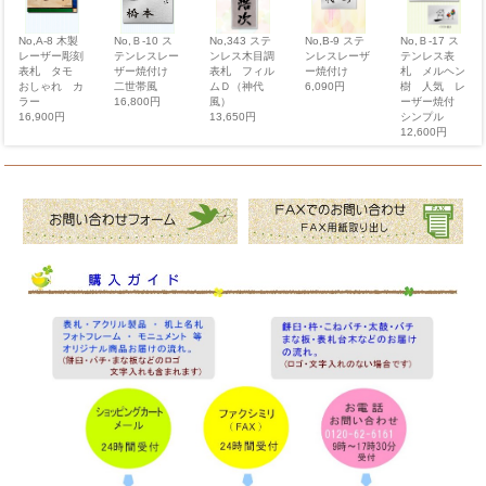
No,343 ステ
No,B-9 ステ
No,Ｂ-17 ス
No,A-8 木製
No,Ｂ-10 ス
ンレス木目調
ンレスレーザ
テンレス表
レーザー彫刻
テンレスレー
表札 フィル
ー焼付け
札 メルヘン
表札 タモ
ザー焼付け
ムＤ（神代
6,090円
樹 人気 レ
おしゃれ カ
二世帯風
風）
ーザー焼付
ラー
16,800円
13,650円
シンプル
16,900円
12,600円