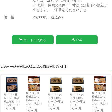
などは 1点ごとに異なります。
※ 乾燥・気候の条件下 寸法には若干の誤差が
生じます。 ご了承をくださいませ。
価 格
26,000円（税込み）
カートに入れる
FAX
このページをを見た人はこんな商品を見ています
No,1528 唐
No,1523 唐
No,1651 槐
No,1655 タ
No,1657 タ
松机上名札
松机上名札
レーザー彫刻
モ机上名札
モ机上名札
3Mカッティ
3Mカッティ
机上名札 ネ
レーザー彫込
レーザー彫込
ング 卓上ネ
ング 卓上ネ
ームプレート
仕上げ
仕上げ
ーム
ーム
32,240円
27,500円
33,000円
52,000円
30,600円