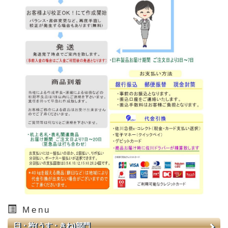
Menu
臼・杵(うす・きね)部門