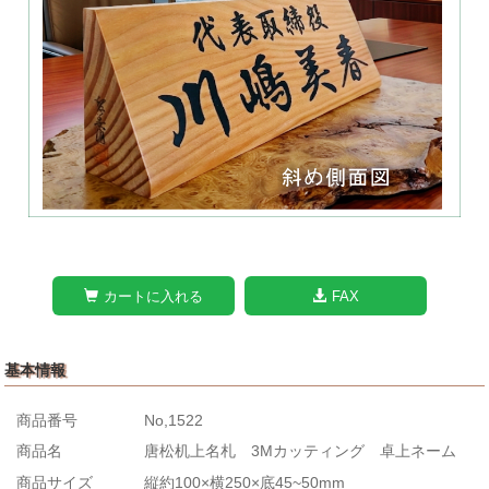
カートに入れる
FAX
基本情報
商品番号
No,1522
商品名
唐松机上名札 3Mカッティング 卓上ネーム
商品サイズ
縦約100×横250×底45~50mm