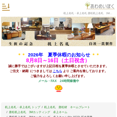
机上名札・卓上名札 唐松机上名札 3Mカッティング 卓上ネーム(No.1522) 拡大画像
2026年 夏季休暇のお知らせ
＊＊
＊＊
8
月8日～16日（土日祝含）
誠に勝手ではございますが上記日程を夏季休暇とさせていただきます。
ご注文・納期 につきましては
こちら
より ご案内を致しております。
ご協力をよろしくお願い申し上げます。
メール・FAX 24時間稼働中
机上名札・卓上名札 トップ
机上名札 唐松材 ネームプレート
唐松机上名札 3Mカッティング 卓上ネーム