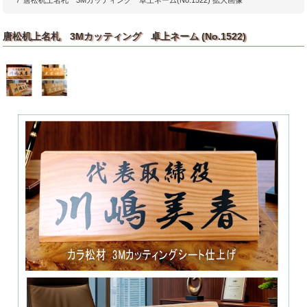
唐松机上名札 3Mカッティング 卓上ネーム(No.1522) 拡大画像
唐松机上名札 3Mカッティング 卓上ネーム (No.1522)