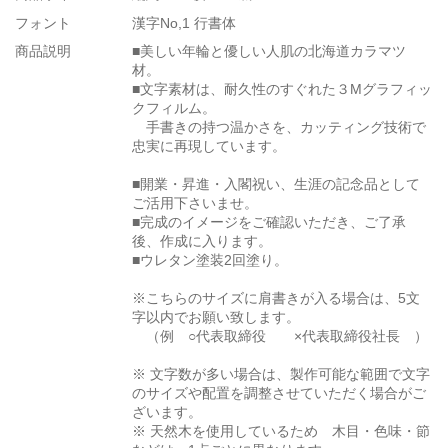
フォント
漢字No,1 行書体
商品説明
■美しい年輪と優しい人肌の北海道カラマツ
材。
■文字素材は、耐久性のすぐれた３Mグラフィッ
クフィルム。
手書きの持つ温かさを、カッティング技術で
忠実に再現しています。
■開業・昇進・入閣祝い、生涯の記念品として
ご活用下さいませ。
■完成のイメージをご確認いただき、ご了承
後、作成に入ります。
■ウレタン塗装2回塗り。
※こちらのサイズに肩書きが入る場合は、5文
字以内でお願い致します。
（例 ○代表取締役 ×代表取締役社長 ）
※ 文字数が多い場合は、製作可能な範囲で文字
のサイズや配置を調整させていただく場合がご
ざいます。
※ 天然木を使用しているため 木目・色味・節