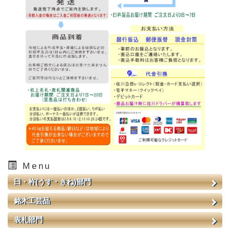
Menu
臼・杵(うす・きね)部門
銘木工芸品
表札部門