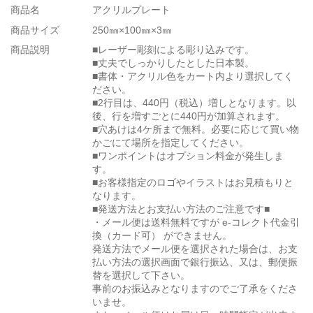
商品名
アクリルプレート
商品サイズ
250㎜×100㎜×3㎜
商品説明
■レーザー彫刻による彫り込みです。
■丈夫でしっかりしたとした日本製。
■書体・アクリル色をカート内より選択してく
ださい。
■2行目は、440円（税込）増しとなります。以
後、行を増すごとに440円が加算されます。
■穴あけは4ケ所まで無料。必要に応じて買い物
かごにて場所を指定してください。
■ワンポイントはオプション料金が発生しま
す。
■お客様指定のロゴやイラストはお見積もりと
なります。
■発送方法とお支払い方法のご注意です■
・メール便は送料無料ですが e-コレクト代金引
換（カード可） ができません。
発送方法でメール便を選択された場合は、お支
払い方法の選択画面で銀行振込、又は、郵便振
替を選択して下さい。
事前のお振込みとなりますのでご了承をくださ
いませ。